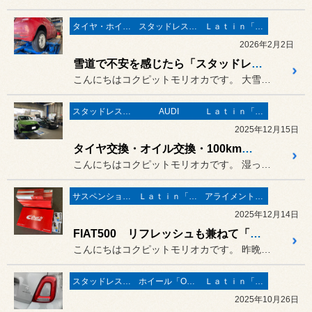
タイヤ・ホイール
スタッドレスタイヤ 「BLIZZAK」
Ｌａｔｉｎ「イタリア・フランス etc」
2026年2月2日
雪道で不安を感じたら「スタッドレスタイヤ交換」！
こんにちはコクピットモリオカです。 大雪・寒波の影響で、圧雪・アイス...
スタッドレスタイヤ 「BLIZZAK」
AUDI
Ｌａｔｉｎ「イタリア・フランス etc」
2025年12月15日
タイヤ交換・オイル交換・100km点検！
こんにちはコクピットモリオカです。 湿った重い雪も徐々に溶けて幹線道...
サスペンション・ボディ関連
Ｌａｔｉｎ「イタリア・フランス etc」
アライメント調整
2025年12月14日
FIAT500 リフレッシュも兼ねて「KONI × EIBACH」！
こんにちはコクピットモリオカです。 昨晩からの降雪で雪かきスタートの...
スタッドレスタイヤ 「BLIZZAK」
ホイール「OZ-Racing」
Ｌａｔｉｎ「イタリア・フランス etc」
2025年10月26日