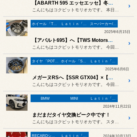
【ABARTH 595 エッセエッセ】冬季もホワイトホイールで！
こんにちはコクピットモリオカです。 本日も開店からスタッドレスタイヤ...
ホイール 「TWS」
Ｌａｔｉｎ「イタリア・フランス etc」
スーパーカー/スーパースポーツ/ヴィンテージカー
2025年6月15日
【アバルト695】へ【TWS Motorsport RS317】！ 他にも素敵なイタリア車続々とご入庫です♪
こんにちはコクピットモリオカです。 今回のご紹介は「TWS」さんの鍛...
タイヤ 「POTENZA」
ホイール 「SSR」
Ｌａｔｉｎ「イタリア・フランス etc」
2025年6月6日
メガーヌRSへ【SSR GTX04】×【POTENZA Adrenalin RE004】！
こんにちはコクピットモリオカです。 今回のご紹介は、SSRさんのスポ...
BMW
MINI
Ｌａｔｉｎ「イタリア・フランス etc」
2024年11月22日
まだまだタイヤ交換ピーク中です！
こんにちはコクピットモリオカです。 スタッドレスタイヤ交換のピーク真...
RECAROシート
Ｌａｔｉｎ「イタリア・フランス etc」
2024年10月13日