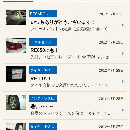
RECAROシート
2012年7月31日
いつもありがとうございます！
ブレーキパッドの交換（提携認証工場にて）、そしてレカロシート移設に...
メルセデス
2012年7月29日
RE050にも！
先日、ユピテルレーダー ＆ pb TVキャンセラーの装着でご入庫い...
タイヤ 「POTENZA」
2012年7月28日
RE-11A！
タイヤ交換でご入庫いただいた、GDBインプレッサSTIのお客様です。
メンテナンス[(オイル・バッテリー・ＲＥＣＳなど)
2012年7月28日
暑い～～～
真夏のドライブシーズン前に、タイヤ・オイル・フィルターなど、メンテ...
タイヤ 「POTENZA」
2012年7月27日