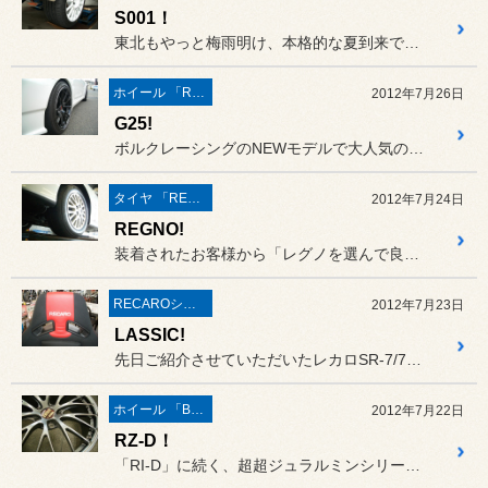
S001！
東北もやっと梅雨明け、本格的な夏到来ですね！
ホイール 「RAYS」
2012年7月26日
G25!
ボルクレーシングのNEWモデルで大人気の「G25」、先日はランエボ...
タイヤ 「REGNO」
2012年7月24日
REGNO!
装着されたお客様から「レグノを選んで良かった！」、「初めてレグノに...
RECAROシート
2012年7月23日
LASSIC!
先日ご紹介させていただいたレカロSR-7/7FのNEWモデル「LA...
ホイール 「BBS」
2012年7月22日
RZ-D！
「RI-D」に続く、超超ジュラルミンシリーズのNEWモデル「RZ-...