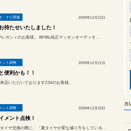
オ・ナビ関連
2009年12月22日
お待たせいたしました！
Pレガシィのお客様。 BP/BL純正マッキンオーディオ...
メント調整
2009年12月21日
と便利かも！！
来店いただいておりますZ34のお客様。
カ
メント調整
2009年12月20日
イメント点検！
今年の冬タイヤ交換の際に、「夏タイヤが変な減り方をしているので点検...