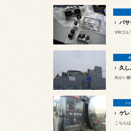
パサ
VWゴル
久し
向かい解
メ
ゲレ
こちらは