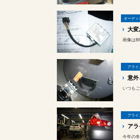
オーディ
大変
画像はB
アライ
意外
いつもご
アライ
アラ