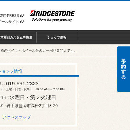
PIT PRESS
イールサイト
車種別カスタム事例集
ショップ情報
高松のタイヤ・ホイール等のカー用品専門店です。
ショップ情報
019-661-2323
EL
日・土曜・日曜・祝祭日 10:00 AM ～ 7:00 PM
水曜日・第２火曜日
定休日
岩手県盛岡市高松2丁目3-20
住所
アクセスマップ