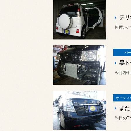
テリ
パ
黒ト
今月2回
オーディ
また
昨日のT