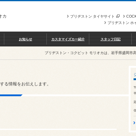
オカ
ブリヂストン タイヤサイト
COCK
ブリヂストン ホ
お知らせ
カスタマイズカー紹介
スタッフ日記
ブリヂストン・コクピット モリオカは、岩手県盛岡市
する情報をお伝えします。
T
平