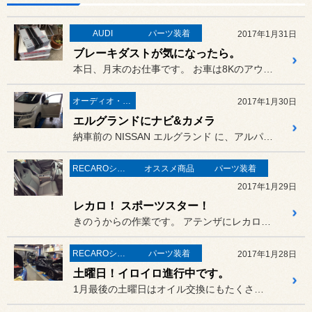
AUDI
パーツ装着
2017年1月31日
ブレーキダストが気になったら。
本日、月末のお仕事です。 お車は8KのアウディA4。ホイー...
オーディオ・ナビ関連
2017年1月30日
エルグランドにナビ&カメラ
納車前の NISSAN エルグランド に、アルパインの8型ナビ B...
RECAROシート
オススメ商品
パーツ装着
2017年1月29日
レカロ！ スポーツスター！
きのうからの作業です。 アテンザにレカロ クロススポーツ...
RECAROシート
パーツ装着
2017年1月28日
土曜日！イロイロ進行中です。
1月最後の土曜日はオイル交換にもたくさんご来店いただきました。