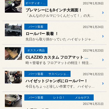
オーディオ・ナビ関連
2017年1月26日
プレマシーにも9インチ大画面！
「みんなのクルマにつくんだって！」の大画面ナビ
パーツ装着
2017年1月24日
ロールバー 装着 ！
先日から取り掛かっていた ハイゼットジャンボ ！
オススメ商品
2017年1月23日
CLAZZIO カスタム フロアマット で気分一新！
時々登場する フロアマットの特注！ 特注というと手間と時間がかかりそ...
パーツ装着
サスペンション・ボディ関連
2017年1月22日
ハイゼットジャンボにロールバー！
今日もちょっと珍しい作業です。 ハイゼットジャンボにぶっといツイ...
パーツ装着
レトロ！
メルセデス
2017年1月21日