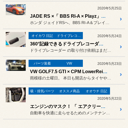
2020年5月25日
JADE RS ×「 BBS RI-A × Playz」＆「CUSCO」！
ホンダ ジェイドRSへ、BBS RI-A＆プレイズPXをセットさせ...
オイカワ 日記
ドライブレコーダー
2020年5月24日
360°記録できるドライブレコーダー 。カーメイト 「 dAction360 s 」
ドライブレコーダー の取り付け依頼はまだまだ続いています。
パーツ装着
VW
2020年5月23日
VW GOLF7.5 GTI × CPM LowerReinforcement！!
雨模様の土曜日。 本日も開店からタイヤやオイル交換...
吸・排気パーツ
オススメ商品
オオウチ 日記
2020年5月22日
エンジンのマスク！ 「 エアクリーナー 」の交換です。
自動車を快適に走らせるためのメンテナンスのひとつに「 エアクリーナ...