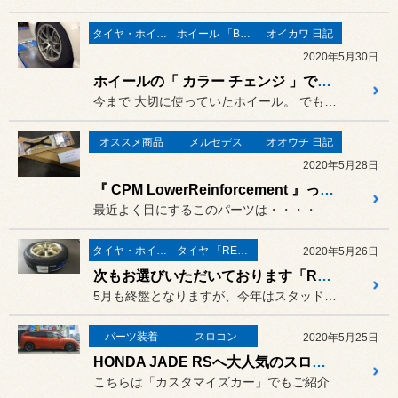
タイヤ・ホイール
ホイール 「BBS」
オイカワ 日記
2020年5月30日
ホイールの「 カラー チェンジ 」でイメージ 一新！
今まで 大切に使っていたホイール。 でもチョット飽きてくる時もありま...
オススメ商品
メルセデス
オオウチ 日記
2020年5月28日
『 CPM LowerReinforcement 』って？
最近よく目にするこのパーツは・・・・
タイヤ・ホイール
タイヤ 「REGNO」
2020年5月26日
次もお選びいただいております「REGNO」!
5月も終盤となりますが、今年はスタッドレスからのタイヤ交換でご入庫...
パーツ装着
スロコン
2020年5月25日
HONDA JADE RSへ大人気のスロコン「New PPT」装着！
こちらは「カスタマイズカー」でもご紹介させていただいております