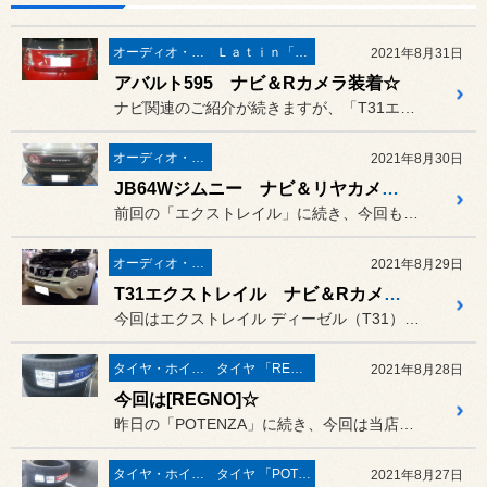
オーディオ・ナビ関連
Ｌａｔｉｎ「イタリア・フランス etc」
2021年8月31日
アバルト595 ナビ＆Rカメラ装着☆
ナビ関連のご紹介が続きますが、「T31エクストレイル」・「JB64...
オーディオ・ナビ関連
2021年8月30日
JB64Wジムニー ナビ＆リヤカメラ装着☆
前回の「エクストレイル」に続き、今回もナビ＆Rカメラのご紹介♪
オーディオ・ナビ関連
2021年8月29日
T31エクストレイル ナビ＆Rカメラ＆Fスピーカー交換☆
今回はエクストレイル ディーゼル（T31）の、ナビ・Rカメラ・Fス...
タイヤ・ホイール
タイヤ 「REGNO」
2021年8月28日
今回は[REGNO]☆
昨日の「POTENZA」に続き、今回は当店一番人気のコンフォートモ...
タイヤ・ホイール
タイヤ 「POTENZA」
2021年8月27日