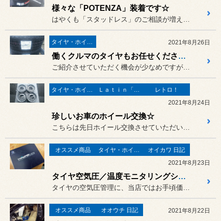
様々な「POTENZA」装着です☆
はやくも「スタッドレス」のご相談が増えてきましたが、まだまだサマー...
タイヤ・ホイール
2021年8月26日
働くクルマのタイヤもお任せください♪
ご紹介させていただく機会が少なめですが、働くお車のタイヤ交換も続々...
タイヤ・ホイール
Ｌａｔｉｎ「イタリア・フランス etc」
レトロ！
2021年8月24日
珍しいお車のホイール交換☆
こちらは先日ホイール交換させていただいた、とあるクラシカルなお車の...
オススメ商品
タイヤ・ホイール
オイカワ 日記
2021年8月23日
タイヤ空気圧／温度モニタリングシステムで運転に安心をプラス。
タイヤの空気圧管理に、当店ではお手頃価格で取り付けできる「 TPM...
オススメ商品
オオウチ 日記
2021年8月22日