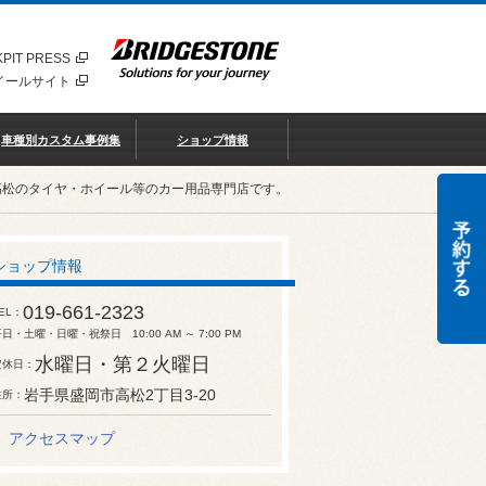
PIT PRESS
イールサイト
車種別カスタム事例集
ショップ情報
高松のタイヤ・ホイール等のカー用品専門店です。
ショップ情報
019-661-2323
EL
日・土曜・日曜・祝祭日 10:00 AM ～ 7:00 PM
水曜日・第２火曜日
定休日
岩手県盛岡市高松2丁目3-20
住所
アクセスマップ