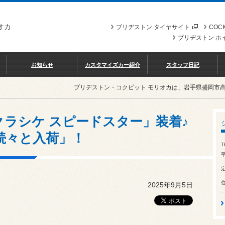
オカ
ブリヂストン タイヤサイト
COCK
ブリヂストン ホ
お知らせ
カスタマイズカー紹介
スタッフ日記
ブリヂストン・コクピット モリオカは、岩手県盛岡市
クラシケ スピードスター」装着♪
続々と入荷」！
T
平
2025年9月5日