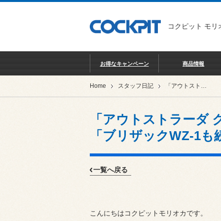
コクピット モリ
お得なキャンペーン
商品情報
Home
スタッフ日記
「アウトストラーダ クラシケ スピードスター」装着♪ 「ブリザックWZ-1も続々と入荷」！
「アウトストラーダ 
「ブリザックWZ-1も
一覧へ戻る
こんにちはコクピットモリオカです。