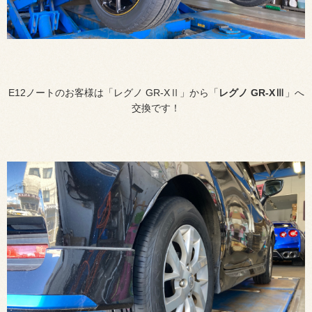
E12ノートのお客様は「レグノ GR-XⅡ」から「
レグノ
GR-XⅢ
」へ
交換です！