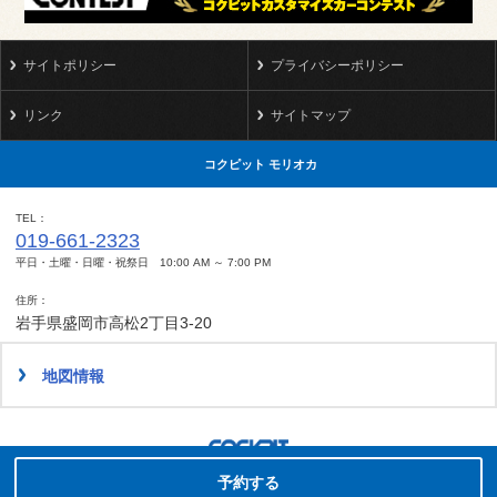
サイトポリシー
プライバシーポリシー
リンク
サイトマップ
コクピット モリオカ
TEL
019-661-2323
平日・土曜・日曜・祝祭日 10:00 AM ～ 7:00 PM
住所
岩手県盛岡市高松2丁目3-20
地図情報
タイヤ点検・安全点検/タイヤ履き替え/オイル交換/その他ピット作業の予約
予約する
Copyright(C)2008-2022 COCKPIT MORIOKA.All rights reserved.