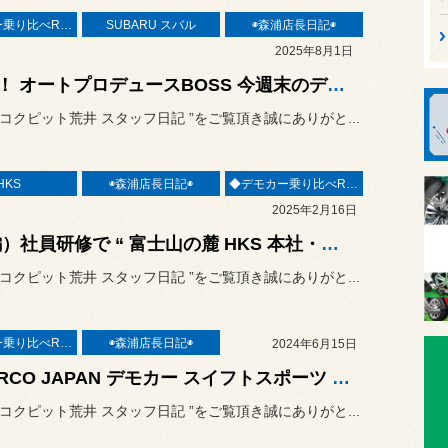
◆デモカー乗り比べREPORT◆
SUBARU スバル
◉森浦店長日記◉
2025年8月1日
速報！ オートプロデュースBOSS 今週末のデモカーは『 BOSS WRX-S4 VBH 2.4L DIT TURBO LAP-ECU 』が登場です(・ω<) /
“ コクピット荒井 スタッフ日記 ”をご覧頂き誠にありがと...
HKS
◉森浦店長日記◉
◆デモカー乗り比べREPORT◆
2025年2月16日
(後編）社員研修で “ 富士山の麓 HKS 本社・工場” へ潜入レポート！最新技術とモノ作りへ情熱・拘りを感じる事が出来ました！
“ コクピット荒井 スタッフ日記 ”をご覧頂き誠にありがと...
◆デモカー乗り比べREPORT◆
◉森浦店長日記◉
2024年6月15日
☆CIRCO JAPAN デモカー スイフトスポーツ ZC33S スタッフ森浦が勝手に（考察）レポート！！(＾ｰ^)
“ コクピット荒井 スタッフ日記 ”をご覧頂き誠にありがと...