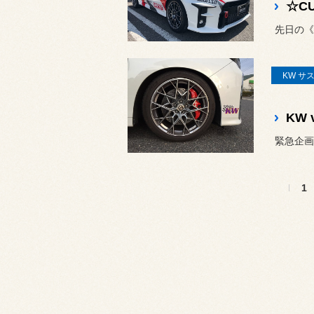
先日の《
KW サ
1