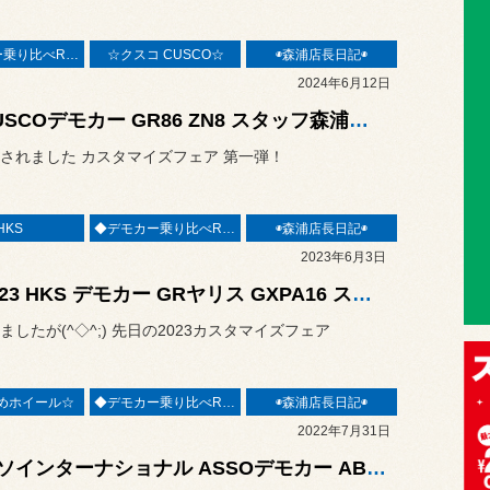
◆デモカー乗り比べREPORT◆
☆クスコ CUSCO☆
◉森浦店長日記◉
2024年6月12日
☆CUSCOデモカー GR86 ZN8 スタッフ森浦が勝手に（考察）レポート！！(＾ｰ^)
されました カスタマイズフェア 第一弾！
HKS
◆デモカー乗り比べREPORT◆
◉森浦店長日記◉
2023年6月3日
★2023 HKS デモカー GRヤリス GXPA16 スタッフ森浦が勝手に（考察）レポート！！(＾ｰ^)/
ましたが(^◇^;) 先日の2023カスタマイズフェア
めホイール☆
◆デモカー乗り比べREPORT◆
◉森浦店長日記◉
2022年7月31日
アッソインターナショナル ASSOデモカー ABARTH 595 competizione コクピット荒井にやって来た(・ω<)/