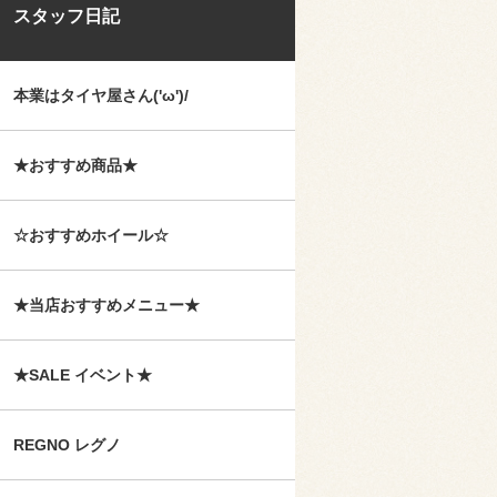
スタッフ日記
本業はタイヤ屋さん('ω')/
★おすすめ商品★
☆おすすめホイール☆
★当店おすすめメニュー★
★SALE イベント★
REGNO レグノ