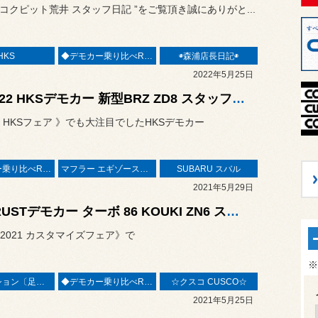
“ コクピット荒井 スタッフ日記 ”をご覧頂き誠にありがと...
HKS
◆デモカー乗り比べREPORT◆
◉森浦店長日記◉
2022年5月25日
☆2022 HKSデモカー 新型BRZ ZD8 スタッフ森浦が勝手に（考察）レポート！！(＾ｰ^)
 HKSフェア 》でも大注目でしたHKSデモカー
◆デモカー乗り比べREPORT◆
マフラー エギゾーストシステム エキゾーストマニホールド
SUBARU スバル
2021年5月29日
★TRUSTデモカー ターボ 86 KOUKI ZN6 スタッフ森浦が勝手に（考察）レポート！！(＾ｰ^)
2021 カスタマイズフェア》で
※
サスペンション〔足廻り〕
◆デモカー乗り比べREPORT◆
☆クスコ CUSCO☆
2021年5月25日