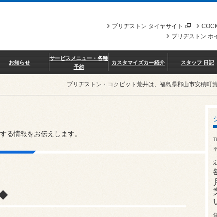
ブリヂストン タイヤサイト
COCK
ブリヂストン ホ
サービスメニュー・各種
お知らせ
カスタマイズカー紹介
スタッフ 日記
予約
ブリヂストン・コクピット荒井は、福島県郡山市安積町
する情報をお伝えします。
T
平
◆