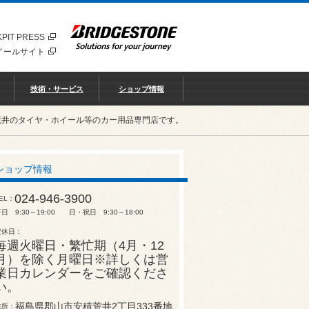
PIT PRESS
イールサイト
技術・サービス
ショップ情報
荒井のタイヤ・ホイール等のカー用品専門店です。
ショップ情報
024-946-3900
EL
日 9:30～19:00 日・祝日 9:30～18:00
定休日
毎週火曜日・繁忙期（4月・12
月）を除く月曜日※詳しくは営
業日カレンダーをご確認くださ
い。
福島県郡山市安積荒井2丁目333番地
住所