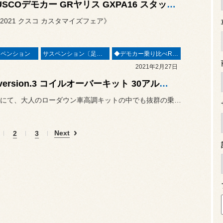
☆CUSCOデモカー GRヤリス GXPA16 スタッフ森浦が勝手に（考察）レポート！！(＾ｰ^)
2021 クスコ カスタマイズフェア》
スペンション
サスペンション〔足廻り〕
◆デモカー乗り比べREPORT◆
2021年2月27日
KW version.3 コイルオーバーキット 30アルファード デモカー体感試乗
緊急企画にて、大人のローダウン車高調キットの中でも抜群の乗り心地
Next
2
3