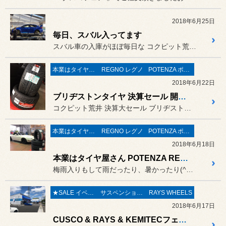
2018年6月25日
毎日、スバル入ってます
スバル車の入庫がほぼ毎日な コクピット荒井、本日も先日足回りを取付...
本業はタイヤ屋さん('ω')/
REGNO レグノ
POTENZA ポテンザ
2018年6月22日
ブリヂストンタイヤ 決算セール 開催中 決算処分価格にて大放出！
コクピット荒井 決算大セール ブリヂストンタイヤ 決算スペシャル価...
本業はタイヤ屋さん('ω')/
REGNO レグノ
POTENZA ポテンザ
2018年6月18日
本業はタイヤ屋さん POTENZA RE-71R & REGNO GR-XI
梅雨入りもして雨だったり、暑かったり(^◇^;)
★SALE イベント★
サスペンション〔足廻り〕
RAYS WHEELS
2018年6月17日
CUSCO & RAYS & KEMITECフェア ご来店ありがとうございました(^_-)-☆