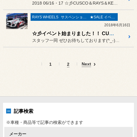
2018 06/16・17 ☆彡CUSCO＆RAYS＆KEMIT...
RAYS WHEELS
サスペンション〔足廻り〕
★SALE イベント★
2018年6月16日
☆彡イベント始まりました！！ CUSCO＆RAYS＆KEMITECフェア☆彡
スタッフ一同 ぜひお待ちしております(^_-)-☆
Next
1
2
記事検索
※車種・商品等で記事の検索ができます
メーカー