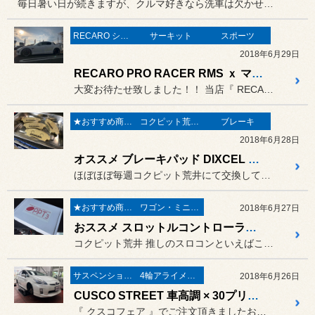
毎日暑い日が続きますが、クルマ好きなら洗車は欠かせないもの(事！)
RECARO シート
サーキット
スポーツ
2018年6月29日
RECARO PRO RACER RMS ｘ マツダ RX-8 SE3P 究極のホールディング性能を体感あれ！！
大変お待たせ致しました！！ 当店『 RECARO PRORA...
★おすすめ商品★
コクピット荒井“ 安心 ”車検
ブレーキ
2018年6月28日
オススメ ブレーキパッド DIXCEL Mタイプ
ほぼほぼ毎週コクピット荒井にて交換しています『 コクピット荒井の裏...
★おすすめ商品★
ワゴン・ミニバン
2018年6月27日
おススメ スロットルコントローラー PPT3
コクピット荒井 推しのスロコンといえばこちらの インタースター社 ...
サスペンション〔足廻り〕
4輪アライメント調整
2018年6月26日
CUSCO STREET 車高調 × 30プリウス 足廻りリフレッシュ大作戦！
『 クスコフェア 』でご注文頂きましたお品物