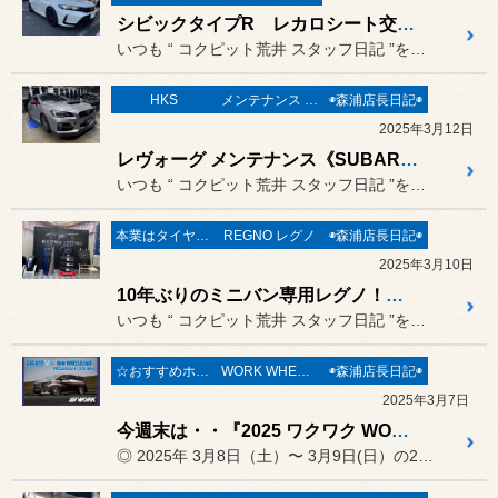
シビックタイプR レカロシート交換《HONDA CIVIC TYPE R FL5 × RECARO Sportster CL210H》
いつも “ コクピット荒井 スタッフ日記 ”をご覧頂き誠にありがと...
HKS
メンテナンス & 修理
◉森浦店長日記◉
2025年3月12日
レヴォーグ メンテナンス《SUBARU LEVORG VM4 × HKS SUPER FIRE RACING プラグ & O2センサー・A/Fセンサー交換 & CVTフルード交換 & オートプロデュースBOSS LAP ECU logic ECUチューニング》
いつも “ コクピット荒井 スタッフ日記 ”をご覧頂き誠にありがと...
本業はタイヤ屋さん('ω')/
REGNO レグノ
◉森浦店長日記◉
2025年3月10日
10年ぶりのミニバン専用レグノ！『 REGNO GR-XⅢ TYPE RV 』体感試乗会 参加レポート！
いつも “ コクピット荒井 スタッフ日記 ”をご覧頂き誠にありがと...
☆おすすめホイール☆
WORK WHEELS
◉森浦店長日記◉
2025年3月7日
今週末は・・『2025 ワクワク WORKフェア！ 』開催です(*´˘`*)♡
◎ 2025年 3月8日（土）〜 3月9日(日）の2日間 ◎