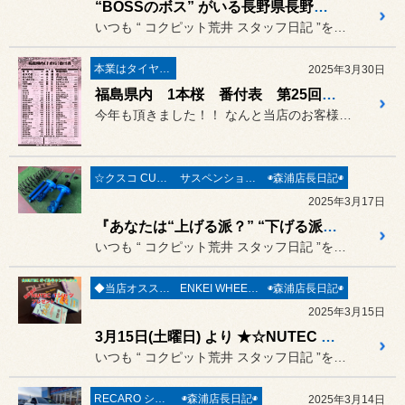
“BOSSのボス” がいる長野県長野市 オートプロデュースBOSSへBRZのECU 現車セッティングへ行って来ました(・ω<) /
いつも “ コクピット荒井 スタッフ日記 ”をご覧頂き誠にありがと...
本業はタイヤ屋さん('ω')/
2025年3月30日
福島県内 1本桜 番付表 第25回 2025年場所
今年も頂きました！！ なんと当店のお客様が制作しております！！
☆クスコ CUSCO☆
サスペンション〔足廻り〕
◉森浦店長日記◉
2025年3月17日
『あなたは“上げる派？” “下げる派？” 』ヤリス 足回り交換《YARIS MXPA10 × CUSCO ラリー用サスペンションキット》
いつも “ コクピット荒井 スタッフ日記 ”をご覧頂き誠にありがと...
◆当店オススメオイル◆
ENKEI WHEELS
◉森浦店長日記◉
2025年3月15日
3月15日(土曜日) より ★☆NUTEC エンジンオイルキャンペーン☆★開催のお知らせ
いつも “ コクピット荒井 スタッフ日記 ”をご覧頂き誠にありがと...
RECARO シート
◉森浦店長日記◉
2025年3月14日