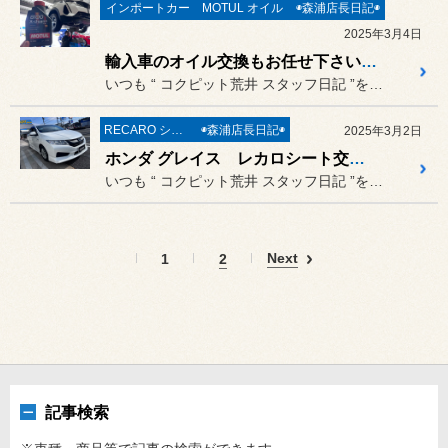
インポートカー
MOTUL オイル
◉森浦店長日記◉
2025年3月4日
輸入車のオイル交換もお任せ下さい(^O^) プジョー3008 x MOTUL 8100 X-Clean+ ・AUDI S5 x MOTUL 300V POWER でしっかりオイル交換
いつも “ コクピット荒井 スタッフ日記 ”をご覧頂き誠にありがと...
RECARO シート
◉森浦店長日記◉
2025年3月2日
ホンダ グレイス レカロシート交換《HONDA GRACE GM系 × RECARO SR-S BK100 RD/BK》
いつも “ コクピット荒井 スタッフ日記 ”をご覧頂き誠にありがと...
Next
1
2
記事検索