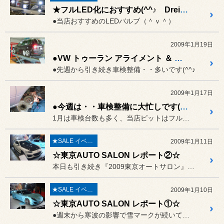
★フルLED化におすすめ(^^♪ Drei（ドライ） LEDバルブ★
●当店おすすめのLEDバルブ（＾ｖ＾）
2009年1月19日
●VW トゥーラン アライメント ＆ ゴルフ Ⅳ 車検納車準備
●先週から引き続き車検整備・・多いです(^^♪
2009年1月17日
●今週は・・車検整備に大忙しです(>_<)
1月は車検台数も多く、当店ピットはフル回転にて
★SALE イベント★
2009年1月11日
☆東京AUTO SALON レポート②☆
本日も引き続き『2009東京オートサロン』レポートの
★SALE イベント★
2009年1月10日
☆東京AUTO SALON レポート①☆
●週末から寒波の影響で雪マークが続いていますが・・