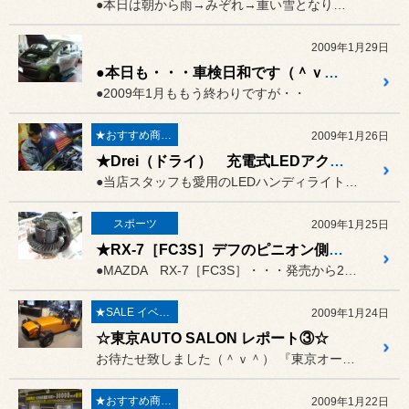
●本日は朝から雨→みぞれ→重い雪となりました(>_
2009年1月29日
●本日も・・・車検日和です（＾ｖ＾）
●2009年1月ももう終わりですが・・
★おすすめ商品★
2009年1月26日
★Drei（ドライ） 充電式LEDアクティブライトです☆☆（＾ｖ＾）
●当店スタッフも愛用のLEDハンディライトのご紹介(^^♪
スポーツ
2009年1月25日
★RX-7［FC3S］デフのピニオン側ベアリング交換★
●MAZDA RX-7［FC3S］・・・発売から20年余り・・・
★SALE イベント★
2009年1月24日
☆東京AUTO SALON レポート③☆
お待たせ致しました（＾ｖ＾） 『東京オートサロン2009』レポ...
★おすすめ商品★
2009年1月22日