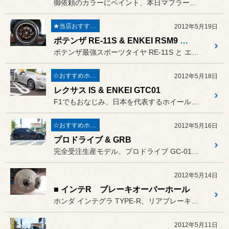
御依頼のカラーにペイント、本日マフラーカッターとセットでの装着です。
★当店おすすめメニュー★
2012年5月19日
ポテンザ RE-11S & ENKEI RSM9 PIANO BLACK
ポテンザ最強スポーツタイヤ RE-11S と エンケイ 本気のレー...
☆おすすめホイール☆
2012年5月18日
レクサス IS & ENKEI GTC01
F1でもおなじみ、日本を代表するホイールメーカー
☆おすすめホイール☆
2012年5月16日
プロドライブ & GRB
完全受注生産モデル、プロドライブ GC-012L フラットブラック...
2012年5月14日
■ インテR ブレーキオーバーホール
ホンダ インテグラ TYPE-R、リアブレーキの固着ということで
2012年5月11日