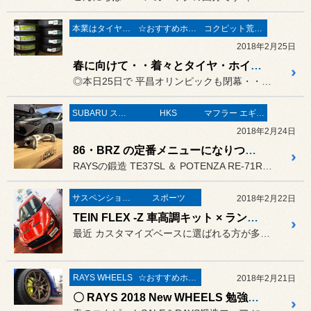
本業はタイヤ屋さん('ω')/
☆おすすめホイール☆
コクピット荒井“ 安心 ”車検
2018年2月25日
春に向けて・・着々とタイヤ・ホイール入荷してますよ('ω') 車検も多い時期です！予約はお早めに！
◎本日25日で 平昌オリンピックも閉幕・・各種目で名勝負を見ること...
SUBARU スバル
HKS
マフラー エギゾーストシステム エキゾーストマニホールド
2018年2月24日
86・BRZ の定番メニューになりつつある ❞ HKS GT-SPEC ECU PACKAGE ❞ バンテージ巻きで最大効率UP！
RAYSの鍛造 TE37SL ＆ POTENZA RE-71Rを装...
サスペンション〔足廻り〕
スポーツ
2018年2月22日
TEIN FLEX -Z 車高調キット × ランサーEVO X 車高調 取付けもぜひ当店にお任せ下さい！
最近 カスタマイズベースに選ばれる方が多い “ ランサーエボリュー...
RAYS WHEELS
☆おすすめホイール☆
2018年2月21日
〇 RAYS 2018 New WHEELS 勉強会でした☆彡