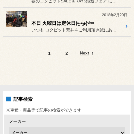
春のコクピットSALE＆RAYS鍛造フェア に向けて、『 RAYS...
2018年2月20日
本日 火曜日は定休日(•̤̀ᵕ•̤́๑)ᵒᵏᵎᵎᵎᵎ
いつも コクピット荒井をご利用頂き誠にありがとうございます。
Next
1
2
記事検索
※車種・商品等で記事の検索ができます
メーカー