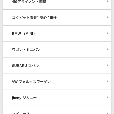
4輪アライメント調整
コクピット荒井“ 安心 ”車検
BMW （MINI）
ワゴン・ミニバン
SUBARU スバル
VW フォルクスワーゲン
jimny ジムニー
ハイエース