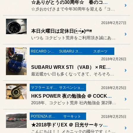
☆ありがとうの30周年☆ 春のコクピットSALE 夏タイヤも『ちゃんと買い』。＆ RAYS鍛造ホイールフェア（同時開催） のお知らせ
☆彡おかげさまで今年30周年を迎える『コクピット荒井』☆彡
2018年2月27日
本日火曜日は定休日(•̤̀ᵕ•̤́๑)ᵒᵏᵎᵎᵎᵎ
いつも コクピット荒井をご利用頂き誠にありがとうございます。
RECARO シート
SUBARU スバル
スポーツ
2018年2月26日
SUBARU WRX STI （VAB） × RECARO RS-G フルバケのホールド性能は一度味わうと止められません！
最近暖かい日も多くなってきて、そろそろ春のカスタマイズにと・・ご相...
マフラー エギゾーストシステム エキゾーストマニホールド
サスペンション〔足廻り〕
2018年2月25日
HKS POWER 夜の勉強会 ＠ COCKPIT ARAI
2018年、コクピット荒井 社内勉強会 第2弾は、HKS POWE...
POTENZA ポテンザ
サーキット
2018年2月25日
★2018学ドリEX ＠ 日光サーキットReport★
こんにちは！！ メカニックの國分です（＾０＾）