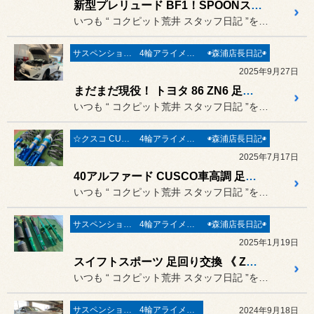
新型プレリュード BF1！SPOONスプリング＆リジカラで足回り快速チューン！《SPOON PROGRESSIVE SPRING & リジカラ & BLITZ STABILINK ADJUSTER & ADVAN Racing GT BEYOND》
いつも “ コクピット荒井 スタッフ日記 ”をご覧頂き誠にありがと...
サスペンション〔足廻り〕
4輪アライメント調整
◉森浦店長日記◉
2025年9月27日
まだまだ現役！ トヨタ 86 ZN6 足回り交換でリフレッシュ(・ω<) / TEIN 純正形状ショック エンデュラプロ プラスを選んで頂きましたよ！
いつも “ コクピット荒井 スタッフ日記 ”をご覧頂き誠にありがと...
☆クスコ CUSCO☆
4輪アライメント調整
◉森浦店長日記◉
2025年7月17日
40アルファード CUSCO車高調 足回り交換 《 TOYOTA ALPHARD AAHH45W x CUSCO ストリートZERO A 車高調キット》
いつも “ コクピット荒井 スタッフ日記 ”をご覧頂き誠にありがと...
サスペンション〔足廻り〕
4輪アライメント調整
◉森浦店長日記◉
2025年1月19日
スイフトスポーツ 足回り交換 《 ZC33S × TEIN 純正形状 EnduraPro PLUS》
いつも “ コクピット荒井 スタッフ日記 ”をご覧頂き誠にありがと...
サスペンション〔足廻り〕
4輪アライメント調整
2024年9月18日