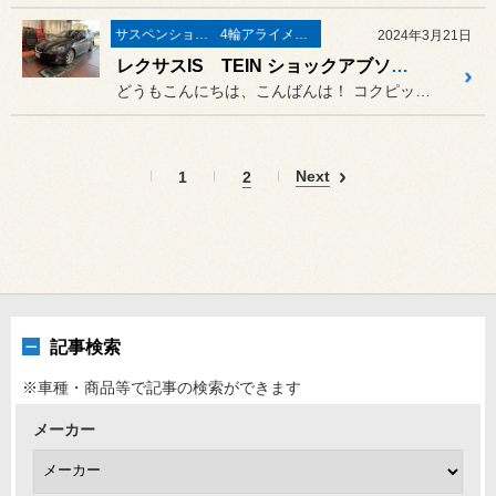
サスペンション〔足廻り〕
4輪アライメント調整
2024年3月21日
レクサスIS TEIN ショックアブソーバーへ交換
どうもこんにちは、こんばんは！ コクピット荒井のナベです(^^)
Next
1
2
記事検索
※車種・商品等で記事の検索ができます
メーカー