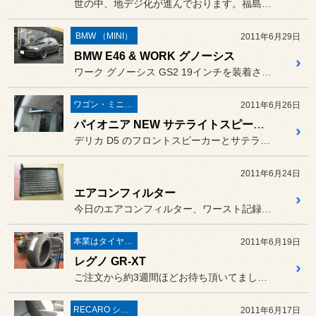
世の中、地デジ化が進んでおります。福島県内は延滞処置となっておりま...
BMW （MINI）
2011年6月29日
BMW E46 & WORK グノーシス
ワーク グノーシス GS2 19インチを装着させていただきました。
ワゴン・ミニバン
2011年6月26日
パイオニア NEW サテライトスピーカー ＆ スピーカー
デリカ D5 のフロントスピーカーとサテライトスピーカーをセットで...
2011年6月24日
エアコンフィルター
今日のエアコンフィルター、ワースト記録更新です。やばいです。カビも...
本業はタイヤ屋さん('ω')/
2011年6月19日
レグノ GR-XT
ご注文から約3週間ほどお待ち頂いてました レグノ GR-XT を取...
RECARO シート
2011年6月17日