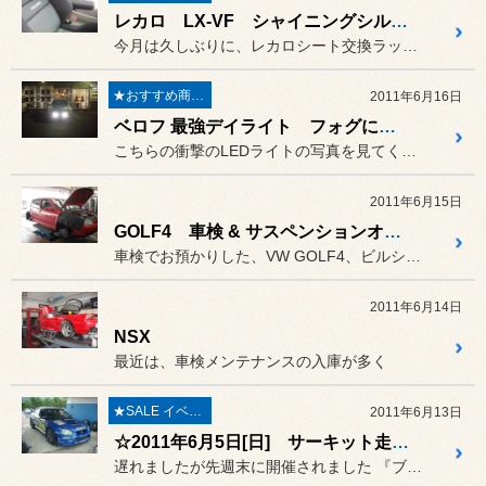
レカロ LX-VF シャイニングシルバー
今月は久しぶりに、レカロシート交換ラッシュとなっております。
★おすすめ商品★
2011年6月16日
ベロフ 最強デイライト フォグにも！
こちらの衝撃のLEDライトの写真を見てください。フォグみたいでしょ！
2011年6月15日
GOLF4 車検 & サスペンションオーバーホール
車検でお預かりした、VW GOLF4、ビルシュタイン B4プログラ...
2011年6月14日
NSX
最近は、車検メンテナンスの入庫が多く
★SALE イベント★
2011年6月13日
☆2011年6月5日[日] サーキット走行会 エビス 西コース☆
遅れましたが先週末に開催されました 『ブリヂストン COCKPIT走...