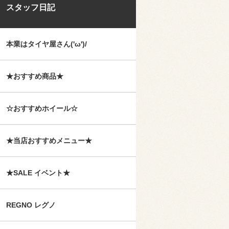
スタッフ日記
本業はタイヤ屋さん('ω')/
★おすすめ商品★
☆おすすめホイール☆
★当店おすすめメニュー★
★SALE イベント★
REGNO レグノ