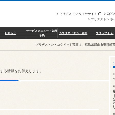
ブリヂストン タイヤサイト
COCK
ブリヂストン ホ
サービスメニュー・各種
お知らせ
カスタマイズカー紹介
スタッフ 日記
予約
ブリヂストン・コクピット荒井は、福島県郡山市安積町
する情報をお伝えします。
T
平