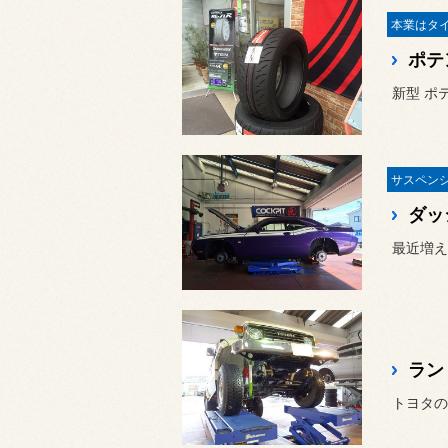
ポテン
新型 ポ
ダッ
最近増え
ラン