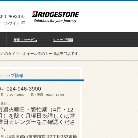
PIT PRESS
イールサイト
技術・サービス
ショップ情報
荒井のタイヤ・ホイール等のカー用品専門店です。
ショップ情報
024-946-3900
EL
日 9:30～19:00 日・祝日 9:30～18:00
定休日
毎週火曜日・繁忙期（4月・12
月）を除く月曜日※詳しくは営
業日カレンダーをご確認くださ
い。
福島県郡山市安積荒井2丁目333番地
住所