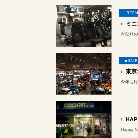
RECA
かなりの
★SAL
東京
今年も行
HAP
Happy