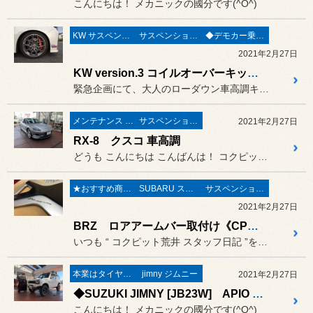
こんにちは！ メカニックの國分です(^O^)
KW サスペンション
サスペンション〔足廻り〕
◆デモカー乗り比べREPORT◆
2021年2月27日
KW version.3 コイルオーバーキット 30アルファード デモカー体感試乗
緊急企画にて、大人のローダウン車高調キットの中でも抜群の乗り心地
メンテナンス & 修理
サスペンション〔足廻り〕
2021年2月27日
RX-8 クスコ 車高調
どうも こんにちは こんばんは！ コクピット荒井のナベです(^^)
★おすすめ商品★
SUBARU スバル
サスペンション〔足廻り〕
2021年2月27日
BRZ ロアアームバー取付け《CPM LowerReinforcement × SUBARU BRZ ZC6 後期》
いつも “ コクピット荒井 スタッフ日記 ”をご覧頂き誠にありがと...
本業はタイヤ屋さん('ω')/
jimny ジムニー
2021年2月27日
◆SUZUKI JIMNY [JB23W] APIO G-TRAC 機械式LSD取付◆
こんにちは！ メカニックの國分です(^O^)