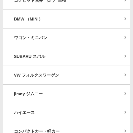
コクピット荒井“ 安心 ”車検
BMW （MINI）
ワゴン・ミニバン
SUBARU スバル
VW フォルクスワーゲン
jimny ジムニー
ハイエース
コンパクトカー・軽カー