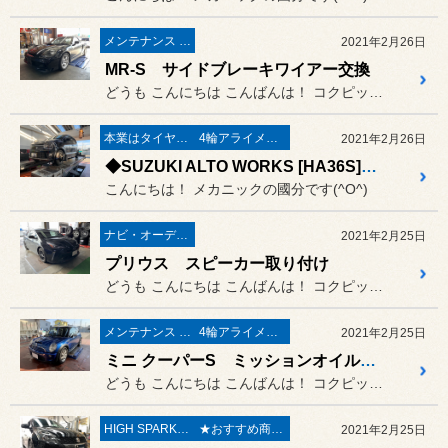
メンテナンス & 修理
2021年2月26日
MR-S サイドブレーキワイアー交換
どうも こんにちは こんばんは！ コクピット荒井のナベです(^^)
本業はタイヤ屋さん('ω')/
4輪アライメント調整
2021年2月26日
◆SUZUKI ALTO WORKS [HA36S] 4輪アライメント測定&調整◆
こんにちは！ メカニックの國分です(^O^)
ナビ・オーディオ・電装品
2021年2月25日
プリウス スピーカー取り付け
どうも こんにちは こんばんは！ コクピット荒井のナベです(^^)
メンテナンス & 修理
4輪アライメント調整
2021年2月25日
ミニ クーパーS ミッションオイル交換 4輪アライメント
どうも こんにちは こんばんは！ コクピット荒井のナベです(^^)
HIGH SPARK COIL
★おすすめ商品★
2021年2月25日