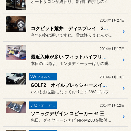
オートサロンが終わり、新作目白押しの2月を迎えます。
2014年1月27日
コクピット荒井 ディスプレイ 2014
今年の冬は寒いですね。雪は降りませんが、とにかく朝晩が冷えすぎです。
2014年1月17日
最近入庫が多い フィットハイブリッド です！
本日の工場は、ホンダディーラーばりの眺めでした。
VW フォルクスワーゲン
2014年1月13日
GOLF2 オイルプレッシャースイッチ交換修理
いつもお世話になっております VW ゴルフⅡ のオイルブザーがたま...
ナビ・オーディオ・電装品
2014年1月12日
ソニックデザイン スピーカー ＠ 三菱 D:5
先日、ダイヤトーンナビ NR-MZ80を取付けた三菱D:5のフロン...