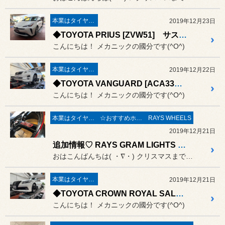
本業はタイヤ屋さん('ω')/
2019年12月23日
◆TOYOTA PRIUS [ZVW51] サスペンションパーツ交換、4輪アライメント測定&調整◆
こんにちは！ メカニックの國分です(^O^)
本業はタイヤ屋さん('ω')/
2019年12月22日
◆TOYOTA VANGUARD [ACA33W] 4輪アライメント測定&調整◆
こんにちは！ メカニックの國分です(^O^)
本業はタイヤ屋さん('ω')/
☆おすすめホイール☆
RAYS WHEELS
2019年12月21日
追加情報♡ RAYS GRAM LIGHTS 57C6 TIME ATTACK EDITION コチラも限定となります(*´˘`*)♡
おはこんばんちは( ・∇・) クリスマスまでもう少し♡ 森浦です！
本業はタイヤ屋さん('ω')/
2019年12月21日
◆TOYOTA CROWN ROYAL SALOON [AWS210] 4輪アライメント測定&調整◆
こんにちは！ メカニックの國分です(^O^)