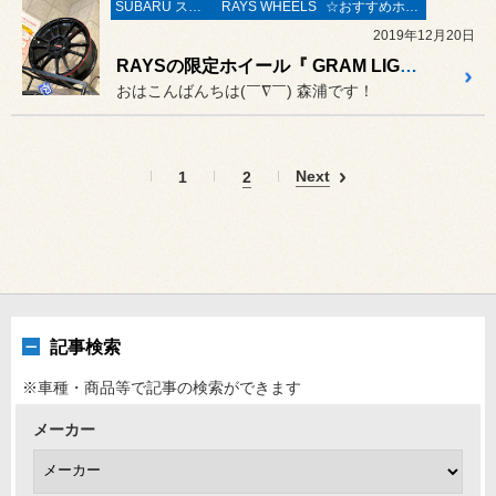
SUBARU スバル
RAYS WHEELS
☆おすすめホイール☆
2019年12月20日
RAYSの限定ホイール『 GRAM LIGHTS 57XTREME REVLIMIT EDITION 』入荷！！スイスポ ZC33Sにピッタリなんです♡
おはこんばんちは(￣∇￣) 森浦です！
Next
1
2
記事検索
※車種・商品等で記事の検索ができます
メーカー