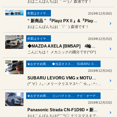
おはこんばんちは( ｀ー´)ノ 森浦です！
本業はタイヤ屋さん('ω')/
2019年12月28日
“ 新商品 ” 『Playz PXⅡ』&『Playz PX-RVⅡ』2020年2月発売！！
おはこんばんちは( ´ ▽ ` ) 森浦です！
本業はタイヤ屋さん('ω')/
2019年12月25日
◆MAZDA AXELA [BM5AP] 4輪アライメント測定&調整◆
こんにちは！ メカニックの國分です(^O^)
★おすすめ商品★
◆当店オススメオイル◆
SUBARU スバル
2019年12月24日
SUBARU LEVORG VMG x MOTUL MULTI CVTF and MORE CVTフルード交換
(*ﾟ∀）ﾉ.｡･:メリークリスマス*:･ﾟ`☆､｡･:*:･ﾟ`...
★おすすめ商品★
コンパクトカー・軽カー
ナビ・オーディオ・電装品
2019年12月23日
Panasonic Strada CN-F1D9D × 新車 HONDA N-BOX CUSTUM（JF3）カーナビ取付け♡ 9型大画面で大迫力！！
おはこんばんちは(*´˘`*)♡ クリスマスまでもう少し♡森浦です！