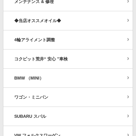
メンテナンス & 修理
◆当店オススメオイル◆
4輪アライメント調整
コクピット荒井“ 安心 ”車検
BMW （MINI）
ワゴン・ミニバン
SUBARU スバル
VW フォルクスワーゲン