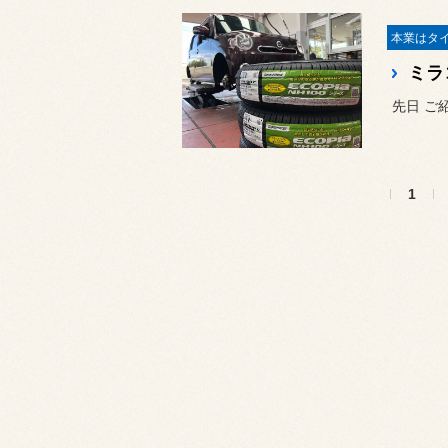
先日 ご
1