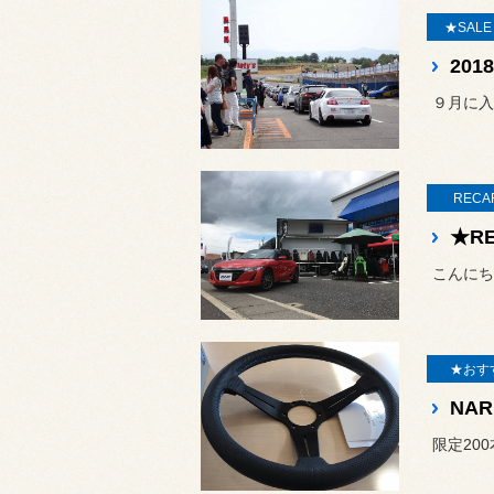
★SAL
９月に入
RECA
★R
こんにち
★おす
限定20