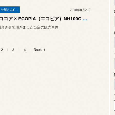
本業はタイヤ屋さん('ω')/
2018年8月23日
ミラココア × ECOPIA（エコピア）NH100C タイヤ交換でこれからも安心なカーライフをお楽しみ下さいꉂꉂ ( ˆᴗˆ )
紹介させて頂きました当店の販売車両
Next
2
3
4