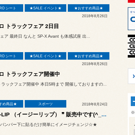
RO シート
★SALE イベント★
★おすすめ商品★
2018年8月26日
ロ トラックフェア 2日目
ア 最終日 なんと SP-X Avant も体感試座 出...
RO シート
★SALE イベント★
★おすすめ商品★
2018年8月26日
ロ トラックフェア開催中
トラックフェア開催中 本日5時まで 開催しておりますの...
すめ商品★
スポーツ
2018年8月24日
※
❞ EZ-LIP （イージーリップ） ❞ 販売中です(^_-)-☆
バンパー下に貼るだけ簡単にイメージチェンジ☆★