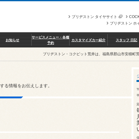
ブリヂストン タイヤサイト
COCK
ブリヂストン ホ
サービスメニュー・各種
お知らせ
カスタマイズカー紹介
スタッフ 日記
予約
ブリヂストン・コクピット荒井は、福島県郡山市安積町
する情報をお伝えします。
T
平