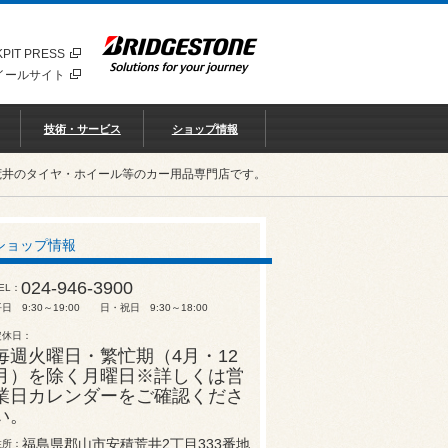
PIT PRESS
イールサイト
技術・サービス
ショップ情報
荒井のタイヤ・ホイール等のカー用品専門店です。
ショップ情報
024-946-3900
EL
日 9:30～19:00 日・祝日 9:30～18:00
定休日
毎週火曜日・繁忙期（4月・12
月）を除く月曜日※詳しくは営
業日カレンダーをご確認くださ
い。
福島県郡山市安積荒井2丁目333番地
住所