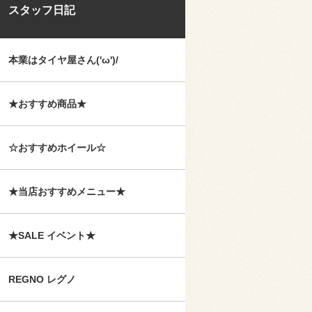
スタッフ日記
本業はタイヤ屋さん('ω')/
★おすすめ商品★
☆おすすめホイール☆
★当店おすすめメニュー★
★SALE イベント★
REGNO レグノ