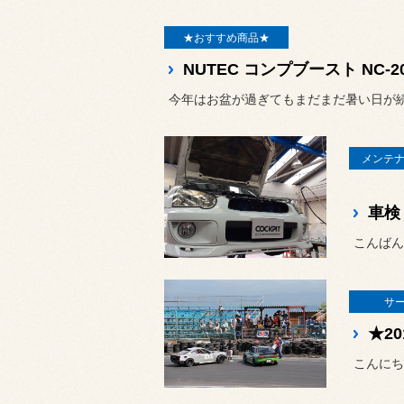
★おすすめ商品★
NUTEC コンプブースト NC
今年はお盆が過ぎてもまだまだ暑い日が続きます
メンテナ
車検
こんばん
サ
こんにち