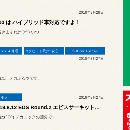
2018年8月28日
-200 は ハイブリッド車対応ですよ！
ね(^◇^;) いつ...
ンス & 修理
コクピット荒井“ 安心 ”車検
SUBARU スバル
2018年8月27日
は。 メカふるやです。
ーキット
2018年8月27日
★2018.8.12 EDS Round.2 エビスサーキット南コースReport★
は(^O^) メカニックの國分です！