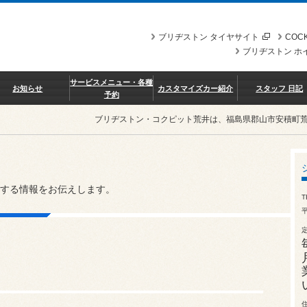
ブリヂストン タイヤサイト
COCK
ブリヂストン ホ
サービスメニュー・各種
お知らせ
カスタマイズカー紹介
スタッフ 日記
予約
ブリヂストン・コクピット荒井は、福島県郡山市安積町
する情報をお伝えします。
T
平