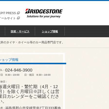
PIT PRESS
イールサイト
技術・サービス
ショップ情報
荒井のタイヤ・ホイール等のカー用品専門店です。
ショップ情報
024-946-3900
EL
日 9:30～19:00 日・祝日 9:30～18:00
定休日
毎週火曜日・繁忙期（4月・12
月）を除く月曜日※詳しくは営
業日カレンダーをご確認くださ
い。
福島県郡山市安積荒井2丁目333番地
住所