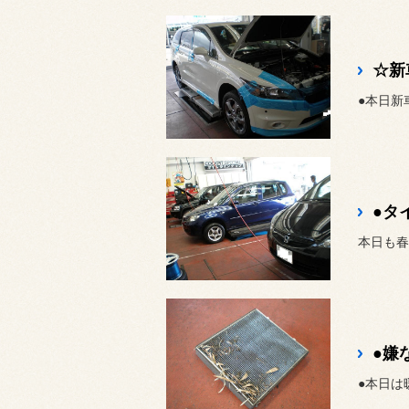
●本日新
●タ
本日も春
●本日は