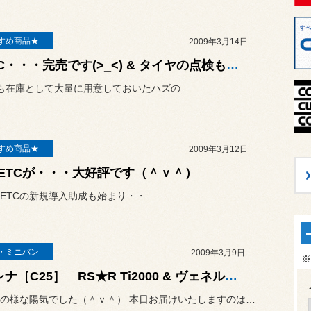
すめ商品★
2009年3月14日
■ETC・・・完売です(>_<) & タイヤの点検もお忘れなく！！
も在庫として大量に用意しておいたハズの
すめ商品★
2009年3月12日
ETCが・・・大好評です（＾ｖ＾）
ETCの新規導入助成も始まり・・
・ミニバン
2009年3月9日
※
●セレナ［C25］ RS★R Ti2000 & ヴェネルディCL-115 18inch取付け●
本日は春の様な陽気でした（＾ｖ＾） 本日お届けいたしますのは・・