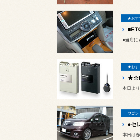
★おす
●当店に
★おす
★☆
本日より
ワゴン