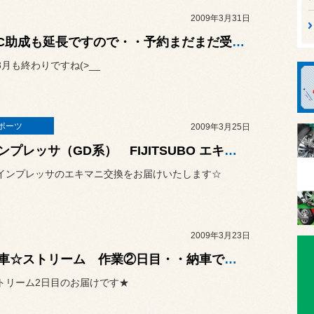
2009年3月31日
●ETC助成も延長ですので・・予約まだまだ受付中です(^^♪
3月も終わりですね(>__
ポーツ
2009年3月25日
◆インプレッサ（GD系） FIJITSUBO エキマニ交換◆
インプレッサのエキマニ交換をお届けいたします☆
2009年3月23日
☆新車☆ストリーム 作業②日目・・納車です（＾ｖ＾）
トリーム2日目のお届けです★