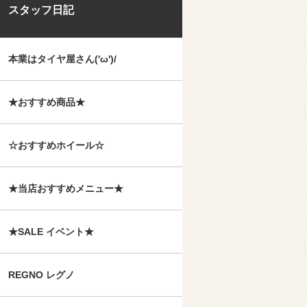
スタッフ日記
本業はタイヤ屋さん('ω')/
★おすすめ商品★
☆おすすめホイール☆
★当店おすすめメニュー★
★SALE イベント★
REGNO レグノ