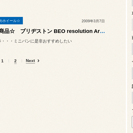
めホイール☆
2009年3月7日
★新商品☆ ブリヂストン BEO resolution Arc（アーク） ミニバン系にピッタリですね☆
年春・・・ミニバンに是非おすすめしたい
Next
1
2