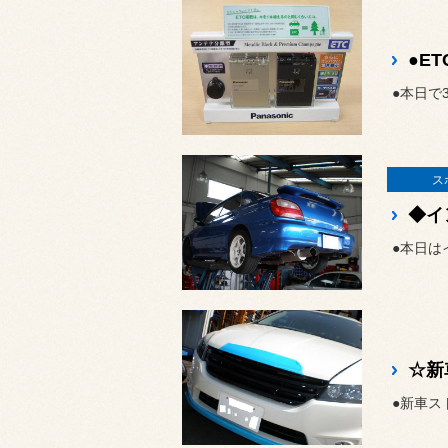
●本日で
ス
●本日は
●新車ス