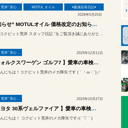
コクピット荒井“ 安心 ”車検
MOTUL オイル
◉森浦店長日記◉
2026年5月25日
“お知らせ” MOTULオイル 価格改定のお知らせ m(_ _)m
“ コクピット荒井 スタッフ日記 ”をご覧頂き誠にありがと...
コクピット荒井“ 安心 ”車検
2025年12月11日
【 フォルクスワーゲン ゴルフ7 】愛車の車検はお任せください！ コクピット荒井の徹底整備
んにちは！コクピット荒井のメカ降矢です (｀・ω・´)／
コクピット荒井“ 安心 ”車検
2025年10月27日
【 トヨタ 30系ヴェルファイア 】愛車の車検はお任せください！ コクピット荒井の徹底整備
んにちは！ コクピット荒井のメカ降矢です♪( ´▽｀)