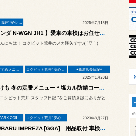
コクピット荒井“ 安心 ”車検
2025年7月18日
【 ホンダ N-WGN JH1 】愛車の車検はお任せください！ コクピット荒井の徹底整備
んにちは！ コクピット荒井のメカ降矢です♪( ´▽｀)
★当店おすすめメニュー★
コクピット荒井“ 安心 ”車検
◉森浦店長日記◉
2025年1月20日
年明けも 冬の定番メニュー “ 塩カル防錆コーティング ” 人気ですね！ 車検と一緒に施工も良いですね(・ω<) /
“ コクピット荒井 スタッフ日記 ”をご覧頂き誠にありがと...
※
PARK COIL
コクピット荒井“ 安心 ”車検
2023年8月27日
◆SUBARU IMPREZA [GGA] 用品取付 車検整備 HIGH SPARK IGNITIONCOIL・NGKスパークプラグ取付・ヘッドカバーパッキン交換・その他作業◆#スバル#インプレッサ 車検