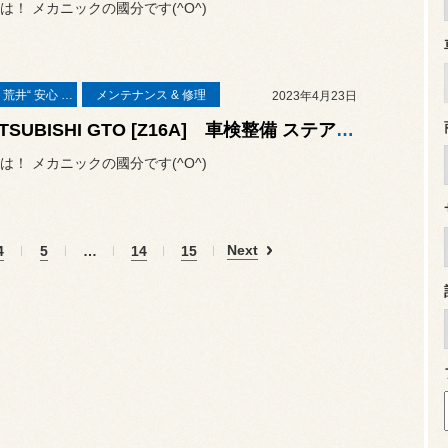
は！ メカニックの國分です(^O^)
コクピット荒井“ 安心 ”車検
メンテナンス & 修理
2023年4月23日
◆MITSUBISHI GTO [Z16A] 車検整備 ステアリングラック交換・ドライブシャフトブーツ交換・Panasonic Caosバッテリー交換・HKSエアーフィルター交換・その他諸々◆#三菱#GTO車検#GTOステアリングラック交換#HKS
は！ メカニックの國分です(^O^)
Next
4
5
…
14
15