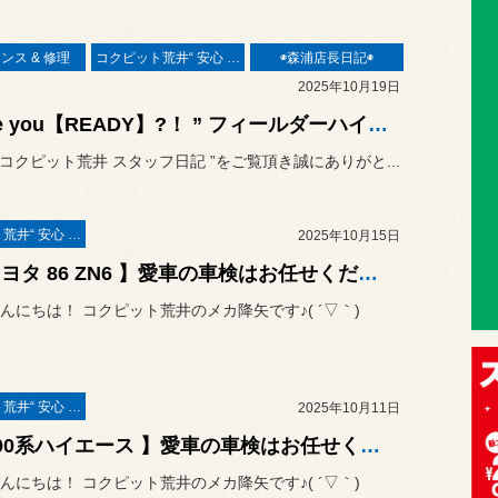
ンス & 修理
コクピット荒井“ 安心 ”車検
◉森浦店長日記◉
2025年10月19日
“ Are you【READY】?！ ” フィールダーハイブリッド 補機バッテリー交換 ハイブリッド車も定期的なバッテリー交換が必要ですね！！《NKE165G × パナソニックCAOS S42B20R/HV》
“ コクピット荒井 スタッフ日記 ”をご覧頂き誠にありがと...
コクピット荒井“ 安心 ”車検
2025年10月15日
【 トヨタ 86 ZN6 】愛車の車検はお任せください！ コクピット荒井の徹底整備
んにちは！ コクピット荒井のメカ降矢です♪( ´▽｀)
コクピット荒井“ 安心 ”車検
2025年10月11日
【 200系ハイエース 】愛車の車検はお任せください！ コクピット荒井の徹底整備
んにちは！ コクピット荒井のメカ降矢です♪( ´▽｀)