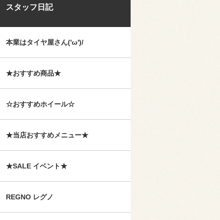
スタッフ日記
本業はタイヤ屋さん('ω')/
★おすすめ商品★
☆おすすめホイール☆
★当店おすすめメニュー★
★SALE イベント★
REGNO レグノ