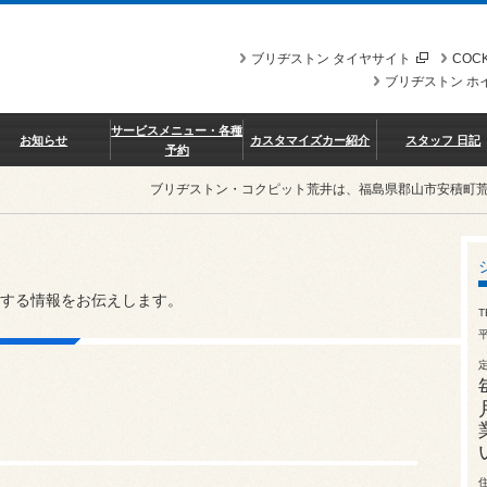
ブリヂストン タイヤサイト
COCK
ブリヂストン ホ
サービスメニュー・各種
お知らせ
カスタマイズカー紹介
スタッフ 日記
予約
ブリヂストン・コクピット荒井は、福島県郡山市安積町
する情報をお伝えします。
T
平