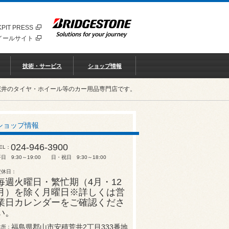
PIT PRESS
イールサイト
技術・サービス
ショップ情報
荒井のタイヤ・ホイール等のカー用品専門店です。
ショップ情報
024-946-3900
EL
日 9:30～19:00 日・祝日 9:30～18:00
定休日
毎週火曜日・繁忙期（4月・12
月）を除く月曜日※詳しくは営
業日カレンダーをご確認くださ
い。
福島県郡山市安積荒井2丁目333番地
住所