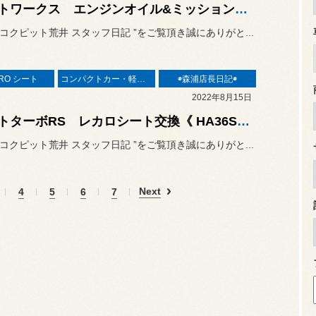
アルトワークス エンジンオイル&ミッションオイル交換《HA36S × NUTEC ZZ-01 & ZZ-31》
“ コクピット荒井 スタッフ日記 ”をご覧頂き誠にありがと...
RO シート
コンパクトカー・軽カー
◉森浦店長日記◉
2022年8月15日
アルトターボRS レカロシート交換《 HA36S × RECARO LX-F アームレスト付き 》
“ コクピット荒井 スタッフ日記 ”をご覧頂き誠にありがと...
Next
4
5
6
7