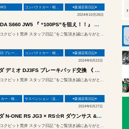
HKS
コンパクトカー・軽カー
◉森浦店長日記◉
2024年10月28日
HONDA S660 JW5 『 “100PS”を狙え！！』 HKS GT100R Package タービン交換 & HKS METAL CATALYZER & HKS 水冷OIL COOLER KIT 取付け
“ コクピット荒井 スタッフ日記 ”をご覧頂き誠にありがと...
◆ENDLESS ブレーキ◆
コンパクトカー・軽カー
◉森浦店長日記◉
2024年9月22日
マツダ デミオ DJ3FS ブレーキパッド交換 《 ENDLESS Super Street S-sports（SSS）》
“ コクピット荒井 スタッフ日記 ”をご覧頂き誠にありがと...
コンパクトカー・軽カー
サスペンション〔足廻り〕
◉森浦店長日記◉
2024年6月27日
ホンダ N-ONE RS JG3 × RS☆R ダウンサス & J’sレーシング SUSエキゾーストリーガル50RS マフラー交換
“ コクピット荒井 スタッフ日記 ”をご覧頂き誠にありがと...