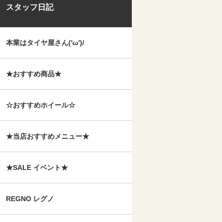
スタッフ日記
本業はタイヤ屋さん('ω')/
★おすすめ商品★
☆おすすめホイール☆
★当店おすすめメニュー★
★SALE イベント★
REGNO レグノ