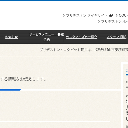
ブリヂストン タイヤサイト
COCK
ブリヂストン ホ
サービスメニュー・各種
お知らせ
カスタマイズカー紹介
スタッフ 日記
予約
ブリヂストン・コクピット荒井は、福島県郡山市安積町
する情報をお伝えします。
T
平