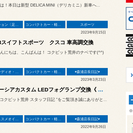
！本日は新型 DELICA MINI（デリカミニ）新車へ...
サスペンション〔足廻り〕
コンパクトカー・軽カー
スポーツ
2023年9月15日
33スイフトスポーツ クスコ 車高調交換
んにちは、こんばんは！ コクピット荒井のナベです(^^)
ナビ・オーディオ・電装品
コンパクトカー・軽カー
◉森浦店長日記◉
2023年3月23日
スペーシアカスタム LEDフォグランプ交換《 MK32S × Spherelight RIZINGアルファ デュアルカラー 》
“ コクピット荒井 スタッフ日記 ”をご覧頂き誠にありがと...
※
◆当店オススメオイル◆
コンパクトカー・軽カー
◉森浦店長日記◉
2022年9月26日