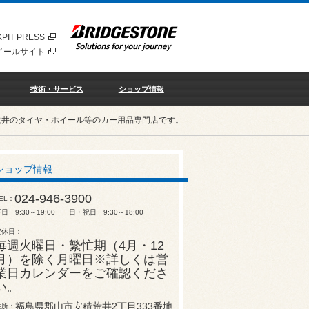
PIT PRESS
イールサイト
技術・サービス
ショップ情報
荒井のタイヤ・ホイール等のカー用品専門店です。
ショップ情報
024-946-3900
EL
日 9:30～19:00 日・祝日 9:30～18:00
定休日
毎週火曜日・繁忙期（4月・12
月）を除く月曜日※詳しくは営
業日カレンダーをご確認くださ
い。
福島県郡山市安積荒井2丁目333番地
住所