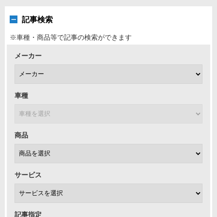
どうもこんにちは、こんばんは！ コクピット荒井のナベです
記事検索
(^^)
※車種・商品等で記事の検索ができます
2026年7月25日
スタッフ 日記
ジムニーノマド JC74Wをリフ...
メーカー
いつも “ コクピット荒井 スタッフ日記 ”をご覧頂き誠にあり
がと...
車種
2026年7月24日
スタッフ 日記
ハイエースの9型に新商品のレカロ...
いつも “ コクピット荒井 スタッフ日記 ”をご覧頂き誠にあり
がと...
商品
サービス
記事指定