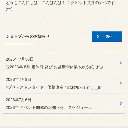
どうもこんにちは、こんばんは！ コクピット荒井のナベです
(^^)
2026年7月29日
スタッフ 日記
オーリス＆ゴルフ7に「REGNO...
いつも “ コクピット荒井 スタッフ日記 ”をご覧頂き誠にあり
ショップからのお知らせ
一覧へ
がと...
2026年7月27日
スタッフ 日記
2026年7月30日
HKSマフラーで快音チューニング...
◎2026年 8月 定休日 及び お盆期間休業 のお知らせ◎
いつも “ コクピット荒井 スタッフ日記 ”をご覧頂き誠にあり
がと...
2026年7月9日
2026年7月26日
◉ブリヂストンタイヤ ” 価格改定 ” のお知らせm(_ _)m
スタッフ 日記
ダイハツ タフトにブリヂストン【...
2026年7月6日
いつも “ コクピット荒井 スタッフ日記 ”をご覧頂き誠にあり
がと...
2026年 イベント開催のお知らせ・スケジュール
2026年7月25日
スタッフ 日記
VOXY RSRダウンサス交換