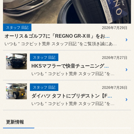
スタッフ 日記
2026年7月29日
オーリス＆ゴルフ7に「REGNO GR-XⅢ」をお取付け！優れた静粛性と走りをその手に (๑•̀ㅂ•́)و✧ タイヤ交換は “本業はタイヤ屋さん” のコクピット荒井にお任せ下さい！
いつも “ コクピット荒井 スタッフ日記 ”をご覧頂き誠にありがと...
スタッフ 日記
2026年7月27日
HKSマフラーで快音チューニング！ ロードスター ND5REに “ HKS LEGAMAX SPORTS ” で毎日のドライブも楽しくなりますね(・ω<) /
いつも “ コクピット荒井 スタッフ日記 ”をご覧頂き誠にありがと...
スタッフ 日記
2026年7月26日
ダイハツ タフトにブリヂストン【FINESSA HB01】をお取り付け！ タイヤ交換は “本業はタイヤ屋さん” のコクピット荒井にお任せ下さい！
いつも “ コクピット荒井 スタッフ日記 ”をご覧頂き誠にありがと...
更新情報