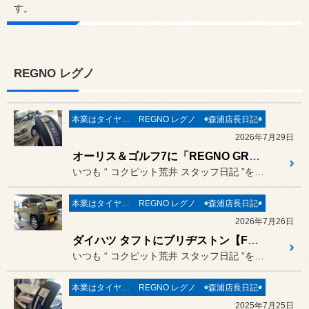
す。
REGNO レグノ
本業はタイヤ屋さん('ω')/
REGNO レグノ
◉森浦店長日記◉
2026年7月29日
オーリス＆ゴルフ7に「REGNO GR-XⅢ」をお取付け！優れた静粛性と走りをその手に (๑•̀ㅂ•́)و✧ タイヤ交換は “本業はタイヤ屋さん” のコクピット荒井にお任せ下さい！
いつも “ コクピット荒井 スタッフ日記 ”をご覧頂き誠にありがと...
本業はタイヤ屋さん('ω')/
REGNO レグノ
◉森浦店長日記◉
2026年7月26日
ダイハツ タフトにブリヂストン【FINESSA HB01】をお取り付け！ タイヤ交換は “本業はタイヤ屋さん” のコクピット荒井にお任せ下さい！
いつも “ コクピット荒井 スタッフ日記 ”をご覧頂き誠にありがと...
本業はタイヤ屋さん('ω')/
REGNO レグノ
◉森浦店長日記◉
2025年7月25日