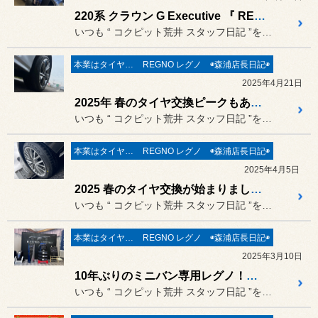
220系 クラウン G Executive 『 REGNO レグノ GR-XⅢ 』装着でさらなるステージへ！！ アライメント調整も好評受付中です(*´˘`*)♡
いつも “ コクピット荒井 スタッフ日記 ”をご覧頂き誠にありがと...
本業はタイヤ屋さん('ω')/
REGNO レグノ
◉森浦店長日記◉
2025年4月21日
2025年 春のタイヤ交換ピークもあと少し！？ 新しいREGNOも好評ですが、エコピアNH200が定番人気ですね(*´˘`*)♡ お出掛け前の点検も是非お任せください！
いつも “ コクピット荒井 スタッフ日記 ”をご覧頂き誠にありがと...
本業はタイヤ屋さん('ω')/
REGNO レグノ
◉森浦店長日記◉
2025年4月5日
2025 春のタイヤ交換が始まりました (・ω<) / 今年の注目はやはり“REGNO” ですね♡
いつも “ コクピット荒井 スタッフ日記 ”をご覧頂き誠にありがと...
本業はタイヤ屋さん('ω')/
REGNO レグノ
◉森浦店長日記◉
2025年3月10日
10年ぶりのミニバン専用レグノ！『 REGNO GR-XⅢ TYPE RV 』体感試乗会 参加レポート！
いつも “ コクピット荒井 スタッフ日記 ”をご覧頂き誠にありがと...