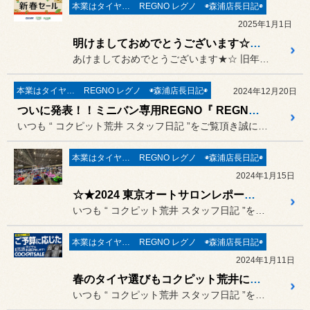
本業はタイヤ屋さん('ω')/
REGNO レグノ
◉森浦店長日記◉
2025年1月1日
明けましておめでとうございます☆ 2025年も宜しくお願い致しますꉂꉂ ( ˆᴗˆ )
あけましておめでとうございます★☆ 旧年中は当店をご利用いただき誠に...
本業はタイヤ屋さん('ω')/
REGNO レグノ
◉森浦店長日記◉
2024年12月20日
ついに発表！！ミニバン専用REGNO『 REGNO GR-XⅢ TYPE RV 』は、新技術『ENLITEN』搭載のエッジの効いた“究極のミニバン専用タイヤ”へ(・ω<) /
いつも “ コクピット荒井 スタッフ日記 ”をご覧頂き誠にありがと...
本業はタイヤ屋さん('ω')/
REGNO レグノ
◉森浦店長日記◉
2024年1月15日
☆★2024 東京オートサロンレポート “ ブリヂストン・POTENZAブース ” ★☆
いつも “ コクピット荒井 スタッフ日記 ”をご覧頂き誠にありがと...
本業はタイヤ屋さん('ω')/
REGNO レグノ
◉森浦店長日記◉
2024年1月11日
春のタイヤ選びもコクピット荒井におまかせ下さい(*'ω'*) 春のご相談も増えてきました！
いつも “ コクピット荒井 スタッフ日記 ”をご覧頂き誠にありがと...