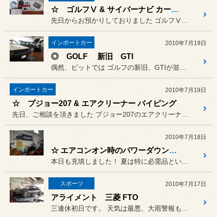
☆ ゴルフⅤ & サイバーナビ カーシアター インストール
先日からお預かりしておりました ゴルフⅤ GTI へのパイオニア...
インポートカー
2010年7月19日
◎ GOLF 新旧 GTI
偶然、ピットでは ゴルフの新旧、GTIが並んでまし...
インポートカー
2010年7月19日
☆ プジョー207 & エアクリーナー パイピング
先日、ご相談を頂きました プジョー207のエアクリーナー・...
2010年7月18日
☆ エアコンオン時のパワーダウンを抑えます！！！
本日も充填しました！ 夏は特に必需品といえる、ニューテ...
スポーツ
2010年7月17日
アライメント 三菱 FTO
三連休初日です。 天気は最悪、大雨警報も夜になって...