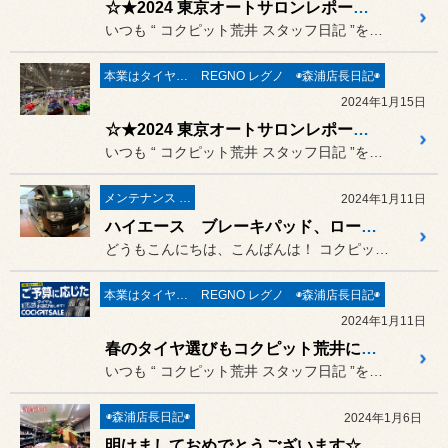
☆★2024 東京オートサロンレポート “ HKSブース ” ★☆
いつも “ コクピット荒井 スタッフ日記 ”をご覧頂き誠にありがと...
本業はタイヤ屋さん('ω')/
REGNO レグノ
◉森浦店長日記◉
2024年1月15日
☆★2024 東京オートサロンレポート “ ブリヂストン・POTENZAブース ” ★☆
いつも “ コクピット荒井 スタッフ日記 ”をご覧頂き誠にありがと...
メンテナンス & 修理
2024年1月11日
ハイエース ブレーキパッド、ローター交換
どうもこんにちは、こんばんは！ コクピット荒井のナベです(^^)
本業はタイヤ屋さん('ω')/
REGNO レグノ
◉森浦店長日記◉
2024年1月11日
春のタイヤ選びもコクピット荒井におまかせ下さい(*'ω'*) 春のご相談も増えてきました！
いつも “ コクピット荒井 スタッフ日記 ”をご覧頂き誠にありがと...
◉森浦店長日記◉
2024年1月6日
明けましておめでとうございます☆ 2024年も宜しくお願い致しますꉂꉂ ( ˆᴗˆ )