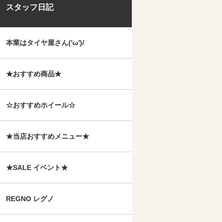
スタッフ日記
本業はタイヤ屋さん('ω')/
★おすすめ商品★
☆おすすめホイール☆
★当店おすすめメニュー★
★SALE イベント★
REGNO レグノ