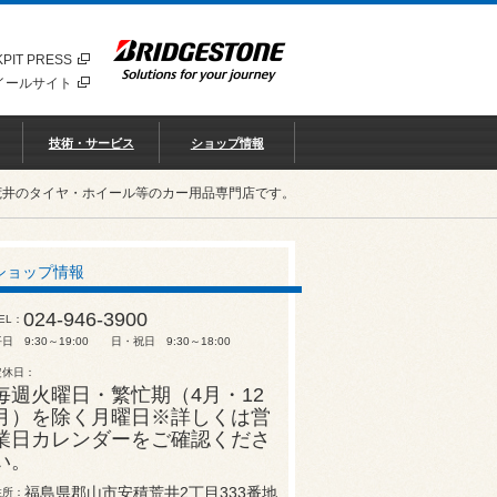
PIT PRESS
イールサイト
技術・サービス
ショップ情報
荒井のタイヤ・ホイール等のカー用品専門店です。
ショップ情報
024-946-3900
EL
日 9:30～19:00 日・祝日 9:30～18:00
定休日
毎週火曜日・繁忙期（4月・12
月）を除く月曜日※詳しくは営
業日カレンダーをご確認くださ
い。
福島県郡山市安積荒井2丁目333番地
住所