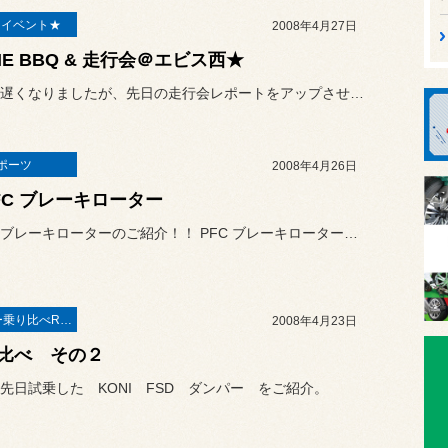
E イベント★
2008年4月27日
HE BBQ & 走行会＠エビス西★
ちょっと遅くなりましたが、先日の走行会レポートをアップさせて頂きま...
ポーツ
2008年4月26日
FC ブレーキローター
超高性能ブレーキローターのご紹介！！ PFC ブレーキローターです。
◆デモカー乗り比べREPORT◆
2008年4月23日
比べ その２
先日試乗した KONI FSD ダンパー をご紹介。