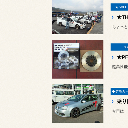
★SAL
★T
ス
★P
乗り
今日は、