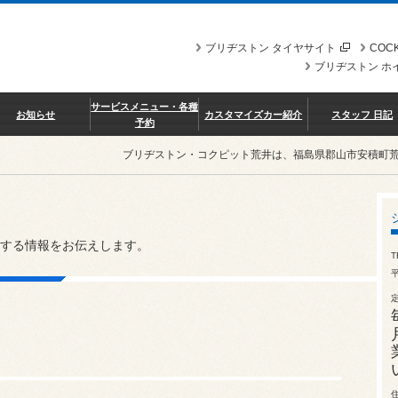
ブリヂストン タイヤサイト
COCK
ブリヂストン ホ
サービスメニュー・各種
お知らせ
カスタマイズカー紹介
スタッフ 日記
予約
ブリヂストン・コクピット荒井は、福島県郡山市安積町
する情報をお伝えします。
T
平