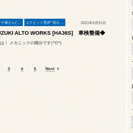
本業はタイヤ屋さん('ω')/
コクピット荒井“ 安心 ”車検
2021年3月21日
ZUKI ALTO WORKS [HA36S] 車検整備◆
は！ メカニックの國分です(^O^)
Next
3
4
5