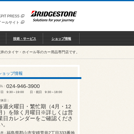
PIT PRESS
イールサイト
技術・サービス
ショップ情報
荒井のタイヤ・ホイール等のカー用品専門店です。
ショップ情報
024-946-3900
EL
日 9:30～19:00 日・祝日 9:30～18:00
定休日
毎週火曜日・繁忙期（4月・12
月）を除く月曜日※詳しくは営
業日カレンダーをご確認くださ
い。
福島県郡山市安積荒井2丁目333番地
住所