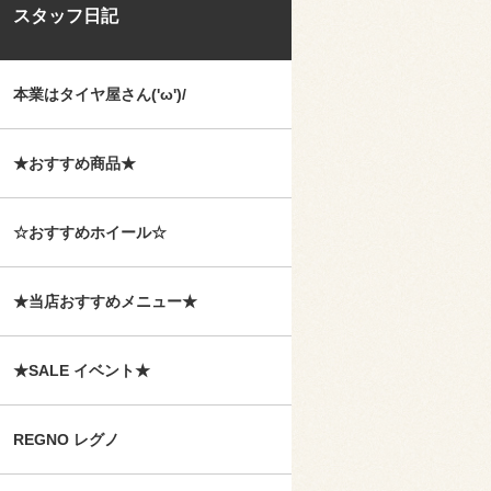
スタッフ日記
本業はタイヤ屋さん('ω')/
★おすすめ商品★
☆おすすめホイール☆
★当店おすすめメニュー★
★SALE イベント★
REGNO レグノ