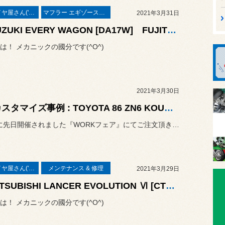
本業はタイヤ屋さん('ω')/
マフラー エギゾーストシステム エキゾーストマニホールド
2021年3月31日
◆SUZUKI EVERY WAGON [DA17W] FUJITSUBO マフラー交換◆
は！ メカニックの國分です(^O^)
2021年3月30日
86 カスタマイズ事例 : TOYOTA 86 ZN6 KOUKI × WORK EMOTION T7R
86 後期に先日開催されました『WORKフェア』にてご注文頂きまし...
本業はタイヤ屋さん('ω')/
メンテナンス & 修理
2021年3月29日
◆MITSUBISHI LANCER EVOLUTION Ⅵ [CT9A] 燃料タンク修理◆
は！ メカニックの國分です(^O^)