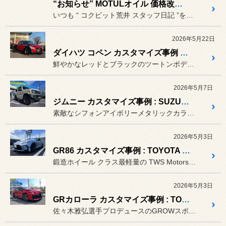
“お知らせ” MOTULオイル 価格改定のお知らせ m(_ _)m
いつも “ コクピット荒井 スタッフ日記 ”をご覧頂き誠にありがと...
2026年5月22日
ダイハツ コペン カスタマイズ事例 : DAIHATSU COPEN XPLAY LA400K × RAYS VOLK RACING G025
鮮やかなレッドとブラックのツートンボディが目を引くコペン（LA40...
2026年5月7日
ジムニー カスタマイズ事例 : SUZUKI Jimny JB64 × ENKEI ALLROAD RPT1 Matte Bronze COLOR
素敵なシフォンアイボリーメタリックカラーのジムニーに選んで頂いたホ...
2026年5月3日
GR86 カスタマイズ事例 : TOYOTA GR86 ZN8 × TWS Motorsport T-66F 17inch
鍛造ホイール クラス最軽量の TWS Motorsport T-6...
2026年5月3日
GRカローラ カスタマイズ事例 : TOYOTA GR-COROLLA GZEA14H × ADVAN Racing RG-4 & GROW Design MASA SPECスポーツ スプリング
佐々木雅弘選手プロデュースのGROWスポーツスプリングで