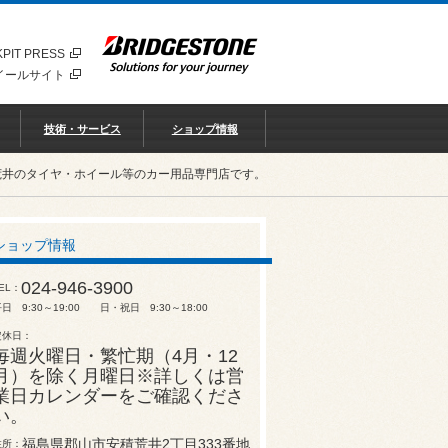
PIT PRESS
イールサイト
技術・サービス
ショップ情報
荒井のタイヤ・ホイール等のカー用品専門店です。
ショップ情報
024-946-3900
EL
日 9:30～19:00 日・祝日 9:30～18:00
定休日
毎週火曜日・繁忙期（4月・12
月）を除く月曜日※詳しくは営
業日カレンダーをご確認くださ
い。
福島県郡山市安積荒井2丁目333番地
住所