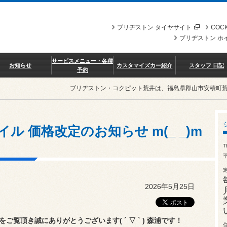
ブリヂストン タイヤサイト
COCK
ブリヂストン ホ
サービスメニュー・各種
お知らせ
カスタマイズカー紹介
スタッフ 日記
予約
ブリヂストン・コクピット荒井は、福島県郡山市安積町
イル 価格改定のお知らせ m(_ _)m
T
平
2026年5月25日
をご覧頂き誠にありがとうございます( ´ ▽ ` ) 森浦です！