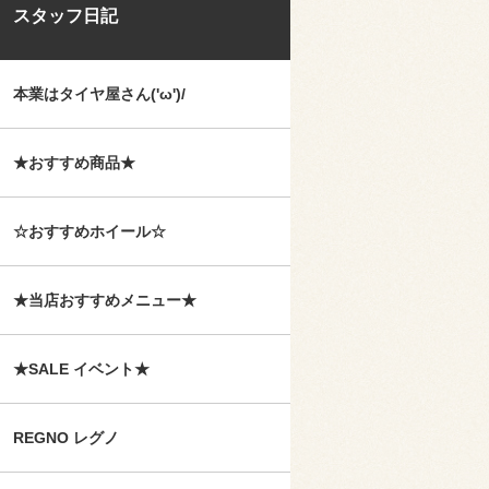
スタッフ日記
本業はタイヤ屋さん('ω')/
★おすすめ商品★
☆おすすめホイール☆
★当店おすすめメニュー★
★SALE イベント★
REGNO レグノ