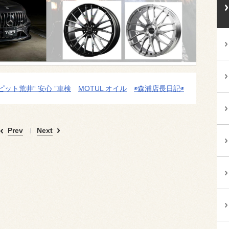
ピット荒井“ 安心 ”車検
MOTUL オイル
◉森浦店長日記◉
Prev
Next