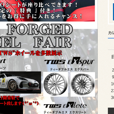
カ
1
2
3