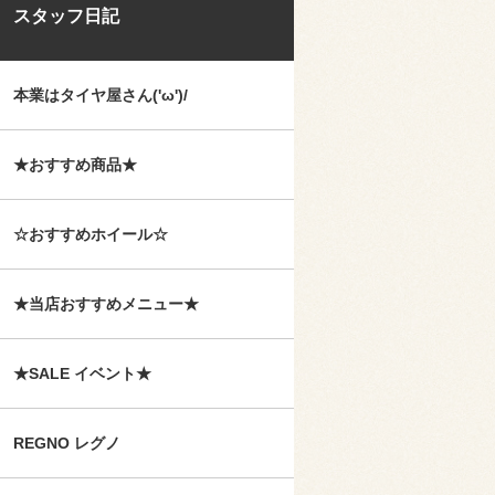
スタッフ日記
本業はタイヤ屋さん('ω')/
★おすすめ商品★
☆おすすめホイール☆
★当店おすすめメニュー★
★SALE イベント★
REGNO レグノ