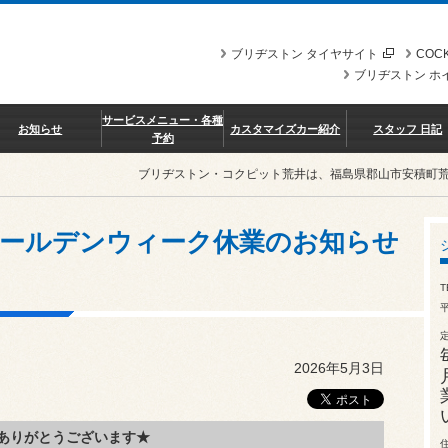
ブリヂストン タイヤサイト
COCK
ブリヂストン ホ
サービスメニュー・各種
お知らせ
カスタマイズカー紹介
スタッフ 日記
予約
ブリヂストン・コクピット荒井は、福島県郡山市安積町
まで ゴールデンウィーク休業のお知らせ
T
平
2026年5月3日
ありがとうございます★