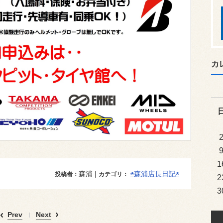
カ
1
森浦 |
◉森浦店長日記◉
投稿者：
カテゴリ：
2
3
Prev
Next