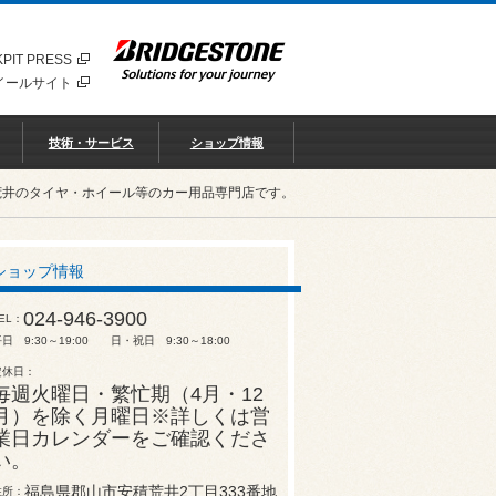
PIT PRESS
イールサイト
技術・サービス
ショップ情報
荒井のタイヤ・ホイール等のカー用品専門店です。
ショップ情報
024-946-3900
EL
日 9:30～19:00 日・祝日 9:30～18:00
定休日
毎週火曜日・繁忙期（4月・12
月）を除く月曜日※詳しくは営
業日カレンダーをご確認くださ
い。
福島県郡山市安積荒井2丁目333番地
住所