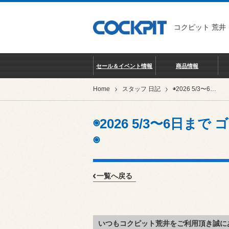
コクピット 荒井
セール＆イベント情報
商品情報
Home
スタッフ 日記
◉2026 5/3〜6日まで ゴールデンウィーク休業のお知らせ◉
◉2026 5/3〜6日
◉
一覧へ戻る
いつもコクピット荒井をご利用頂き誠に