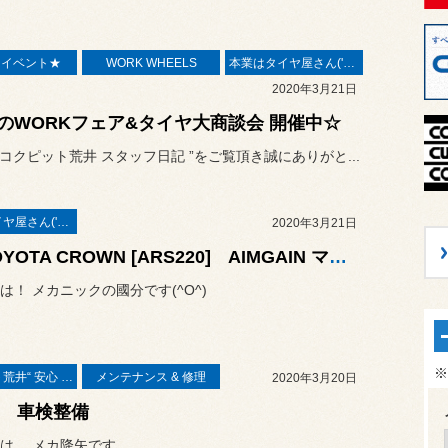
E イベント★
WORK WHEELS
本業はタイヤ屋さん('ω')/
2020年3月21日
のWORKフェア&タイヤ大商談会 開催中☆
“ コクピット荒井 スタッフ日記 ”をご覧頂き誠にありがと...
本業はタイヤ屋さん('ω')/
2020年3月21日
◆TOYOTA CROWN [ARS220] AIMGAIN マフラー取付◆
は！ メカニックの國分です(^O^)
※
コクピット荒井“ 安心 ”車検
メンテナンス & 修理
2020年3月20日
TZ 車検整備
は。 メカ降矢です。