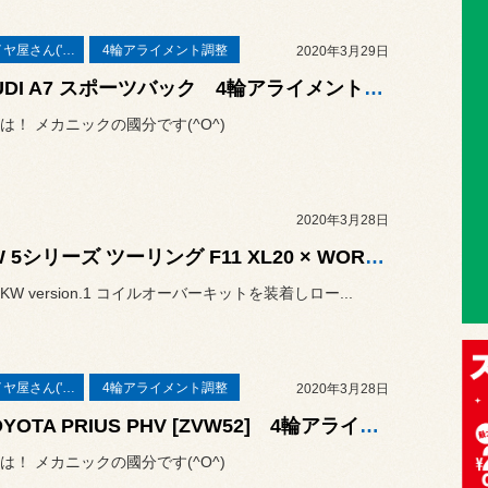
本業はタイヤ屋さん('ω')/
4輪アライメント調整
2020年3月29日
◆AUDI A7 スポーツバック 4輪アライメント測定＆調整◆
は！ メカニックの國分です(^O^)
2020年3月28日
BMW 5シリーズ ツーリング F11 XL20 × WORK GNOSIS CV201
W version.1 コイルオーバーキットを装着しロー...
本業はタイヤ屋さん('ω')/
4輪アライメント調整
2020年3月28日
◆TOYOTA PRIUS PHV [ZVW52] 4輪アライメント測定&調整◆
は！ メカニックの國分です(^O^)