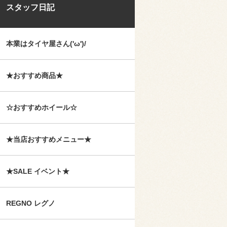
スタッフ日記
本業はタイヤ屋さん('ω')/
★おすすめ商品★
☆おすすめホイール☆
★当店おすすめメニュー★
★SALE イベント★
REGNO レグノ