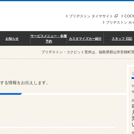
ブリヂストン タイヤサイト
COCK
ブリヂストン ホ
サービスメニュー・各種
お知らせ
カスタマイズカー紹介
スタッフ 日記
予約
ブリヂストン・コクピット荒井は、福島県郡山市安積町
する情報をお伝えします。
T
平