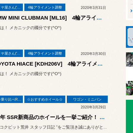
本業はタイヤ屋さん('ω')/
4輪アライメント調整
2020年3月31日
◆BMW MINI CLUBMAN [ML16] 4輪アライメント測定&調整◆
は！ メカニックの國分です(^O^)
本業はタイヤ屋さん('ω')/
4輪アライメント調整
2020年3月30日
◆TOYOTA HIACE [KDH206V] 4輪アライメント測定&調整◆
は！ メカニックの國分です(^O^)
◆デモカー乗り比べREPORT◆
☆おすすめホイール☆
ワゴン・ミニバン
2020年3月29日
2020年 SSR新商品のホイールを一挙ご紹介！ デモカーも登場ですよ(・ω<)
“ コクピット荒井 スタッフ日記 ”をご覧頂き誠にありがと...