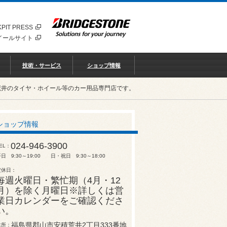
PIT PRESS
イールサイト
技術・サービス
ショップ情報
荒井のタイヤ・ホイール等のカー用品専門店です。
ショップ情報
024-946-3900
EL
日 9:30～19:00 日・祝日 9:30～18:00
定休日
毎週火曜日・繁忙期（4月・12
月）を除く月曜日※詳しくは営
業日カレンダーをご確認くださ
い。
福島県郡山市安積荒井2丁目333番地
住所