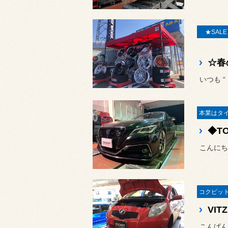
★SAL
☆春
いつも 
こんにち
VI
こんばん