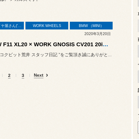
本業はタイヤ屋さん('ω')/
WORK WHEELS
BMW （MINI）
2020年3月20日
BMW F11 XL20 × WORK GNOSIS CV201 20inch ディープコンケーブ！！納得の仕上がり(・ω<)
“ コクピット荒井 スタッフ日記 ”をご覧頂き誠にありがと...
Next
2
3