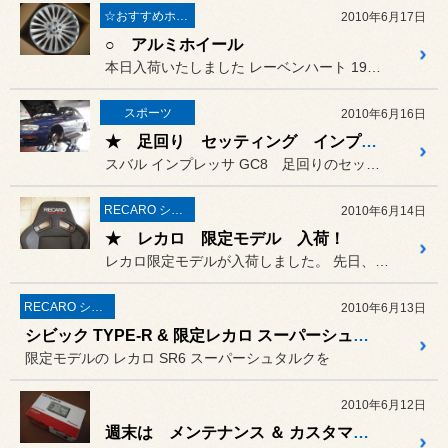
☆おすすめホイール☆
2010年6月17日
○ アルミホイール
本日入荷いたしました レーベンハート 19インチ 8.5J
スポーツ
2010年6月16日
★ 足回り セッティング インプレッサ GC8
スバル インプレッサ GC8 足回りのセッティングを
RECARO シート
2010年6月14日
★ レカロ 限定モデル 入荷！
レカロ限定モデルが入荷しました。 先日、シビックに取付させて頂きま...
RECARO シート
2010年6月13日
シビック TYPE-R & 限定レカロ スーパーシュタルク
限定モデルの レカロ SR6 スーパーシュタルクを
2010年6月12日
週末は メンテナンス ＆ カスタマイズ