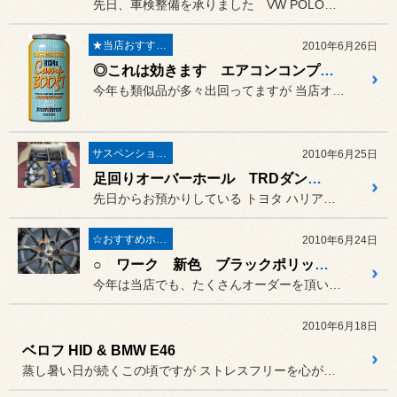
先日、車検整備を承りました VW POLO の入庫です。
★当店おすすめメニュー★
2010年6月26日
◎これは効きます エアコンコンプレッサーオイル NUTEC コンプブースト
今年も類似品が多々出回ってますが 当店オススメは、こちらのエアコン...
サスペンション〔足廻り〕
2010年6月25日
足回りオーバーホール TRDダンパーにて
先日からお預かりしている トヨタ ハリアー 4WD の
☆おすすめホイール☆
2010年6月24日
○ ワーク 新色 ブラックポリッシュ
今年は当店でも、たくさんオーダーを頂いております
2010年6月18日
ベロフ HID & BMW E46
蒸し暑い日が続くこの頃ですが ストレスフリーを心がけて、梅雨を...