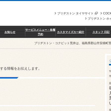
ブリヂストン タイヤサイト
COCK
ブリヂストン ホ
サービスメニュー・各種
お知らせ
カスタマイズカー紹介
スタッフ 日記
予約
ブリヂストン・コクピット荒井は、福島県郡山市安積町
する情報をお伝えします。
T
平