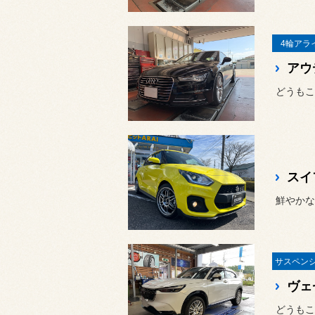
4輪アラ
アウ
どうもこ
鮮やかな
ヴェ
どうもこ