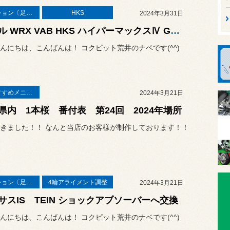
サスペンション〔足廻り〕
HKS
2024年3月31日
スバル WRX VAB HKS ハイパーマックスⅣ GT 車高調取り付け
んにちは、こんばんは！ コクピット荒井のナベです(^^)
★当店おすすめメニュー★
2024年3月21日
県内 1本桜 番付表 第24回 2024年場所
きました！！ なんと当店のお客様が制作しております！！
サスペンション〔足廻り〕
4輪アライメント調整
2024年3月21日
サスIS TEIN ショックアブソーバーへ交換
んにちは、こんばんは！ コクピット荒井のナベです(^^)