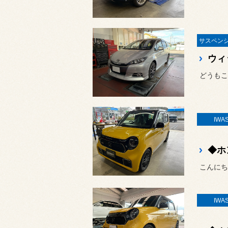
ウィ
どうもこ
IWA
こんにち
IWA