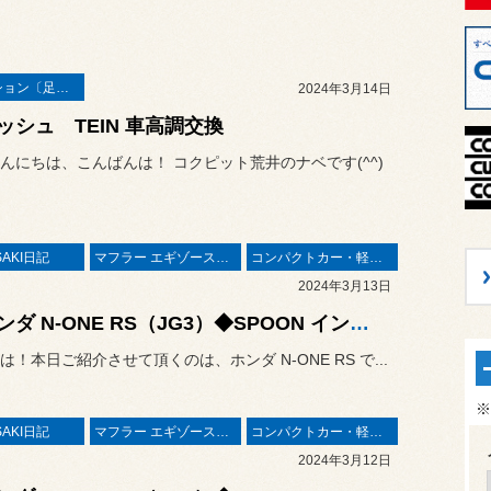
サスペンション〔足廻り〕
2024年3月14日
ッシュ TEIN 車高調交換
んにちは、こんばんは！ コクピット荒井のナベです(^^)
SAKI日記
マフラー エギゾーストシステム エキゾーストマニホールド
コンパクトカー・軽カー
2024年3月13日
◆ホンダ N-ONE RS（JG3）◆SPOON インタークーラーキット & ビッグスロットルボディの交換作業 #SPOON
は！本日ご紹介させて頂くのは、ホンダ N-ONE RS で...
※
SAKI日記
マフラー エギゾーストシステム エキゾーストマニホールド
コンパクトカー・軽カー
2024年3月12日