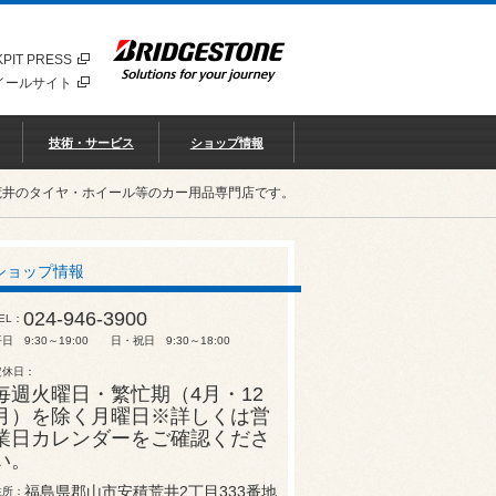
PIT PRESS
イールサイト
技術・サービス
ショップ情報
荒井のタイヤ・ホイール等のカー用品専門店です。
ショップ情報
024-946-3900
EL
日 9:30～19:00 日・祝日 9:30～18:00
定休日
毎週火曜日・繁忙期（4月・12
月）を除く月曜日※詳しくは営
業日カレンダーをご確認くださ
い。
福島県郡山市安積荒井2丁目333番地
住所