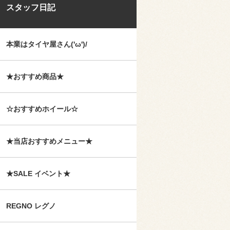
スタッフ日記
本業はタイヤ屋さん('ω')/
★おすすめ商品★
☆おすすめホイール☆
★当店おすすめメニュー★
★SALE イベント★
REGNO レグノ