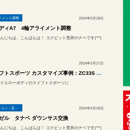
イメント調整
2024年3月18日
ディA7 4輪アライメント調整
んにちは、こんばんは！ コクピット荒井のナベです(^^)
2024年3月17日
スイフトスポーツ カスタマイズ事例：ZC33S × AME TRACER TM-02
イエローボディのスイフトスポーツに
サスペンション〔足廻り〕
2024年3月16日
ゼル タナベ ダウンサス交換
んにちは、こんばんは！ コクピット荒井のナベです(^^)