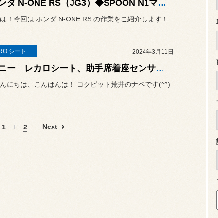
◆ホンダ N-ONE RS（JG3）◆SPOON N1マフラーキット&SPOON エアクリーナー交換作業 #SPOON
は！今回は ホンダ N-ONE RS の作業をご紹介します！
RO シート
2024年3月11日
ジムニー レカロシート、助手席着座センサー取り付け
んにちは、こんばんは！ コクピット荒井のナベです(^^)
Next
1
2