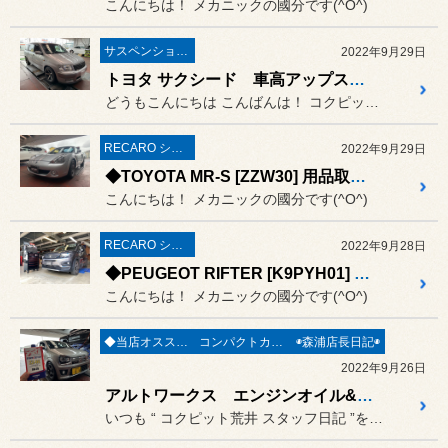
こんにちは！ メカニックの國分です(^O^)
サスペンション〔足廻り〕
2022年9月29日
トヨタ サクシード 車高アップスペーサー
どうもこんにちは こんばんは！ コクピット荒井のナベです(^^)
RECARO シート
2022年9月29日
◆TOYOTA MR-S [ZZW30] 用品取付 RECARO RS-G取付◆#トヨタ#MR-Sレカロシート取付#レカロ#RS-G
こんにちは！ メカニックの國分です(^O^)
RECARO シート
2022年9月28日
◆PEUGEOT RIFTER [K9PYH01] 用品取付 RECARO SR-7F 取付◆#プジョー#リフターレカロシート取付#SR-7F
こんにちは！ メカニックの國分です(^O^)
◆当店オススメオイル◆
コンパクトカー・軽カー
◉森浦店長日記◉
2022年9月26日
アルトワークス エンジンオイル&ミッションオイル交換《HA36S × NUTEC ZZ-01 & ZZ-31》
いつも “ コクピット荒井 スタッフ日記 ”をご覧頂き誠にありがと...