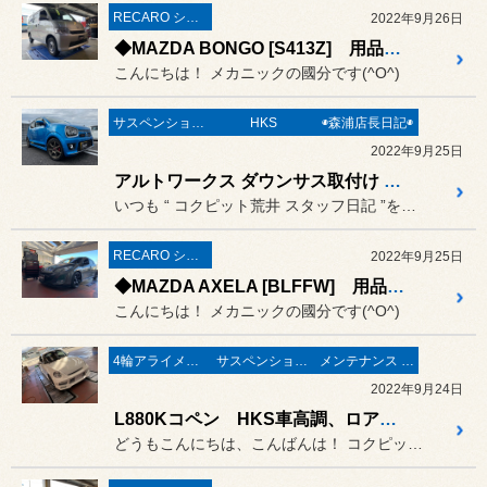
RECARO シート
2022年9月26日
◆MAZDA BONGO [S413Z] 用品取付 RECARO LX-F取付◆#マツダ#ボンゴレカロシート取付#LX-F
こんにちは！ メカニックの國分です(^O^)
サスペンション〔足廻り〕
HKS
◉森浦店長日記◉
2022年9月25日
アルトワークス ダウンサス取付け & マフラー交換《HA36S × RS★R Ti2000ダウンサス × HKS LEGAMAX sportsマフラー》
いつも “ コクピット荒井 スタッフ日記 ”をご覧頂き誠にありがと...
RECARO シート
2022年9月25日
◆MAZDA AXELA [BLFFW] 用品取付 RECARO RCS➡︎RS-G取付◆#マツダ#アクセラ#レカロ#RCS#RS-G
こんにちは！ メカニックの國分です(^O^)
4輪アライメント調整
サスペンション〔足廻り〕
メンテナンス & 修理
2022年9月24日
L880Kコペン HKS車高調、ロアアームブッシュ交換
どうもこんにちは、こんばんは！ コクピット荒井のナベです(^^)