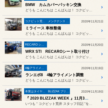
BMW カムカバーパッキン交換
どうも こんにちは こんばんは！ コクピット荒井のナベです(^^)
コクピット荒井“ 安心 ”車検
メンテナンス & 修理
2020年11月21日
ミライース 車検整備
どうも こんにちは こんばんは！ コクピット荒井のナベです(^^)
RECARO シート
2020年11月20日
WRX STI RECAROシート取り付け
どうも こんにちは こんばんは！ コクピット荒井のナベです(^^)
4輪アライメント調整
2020年11月19日
ランエボ8 4輪アライメント調整
どうも こんにちは こんばんは！ コクピット荒井のナベです(^^)
本業はタイヤ屋さん('ω')/
BLIZZAK ブリザック
2020年11月19日
『 2020 BLIZZAK WEEK 』11月3週目レポート！ 今シーズンもVRX2は人気ですね(・ω<)
いつも “ コクピット荒井 スタッフ日記 ”をご覧頂き誠にありがと...