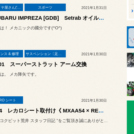
本業はタイヤ屋さん('ω')/
スポーツ
2021年1月31日
◆SUBARU IMPREZA [GDB] Setrab オイルクーラー取付・EXEDY HYPER SERIES クラッチ交換◆
は！ メカニックの國分です(^O^)
ンス & 修理
サスペンション〔足廻り〕
2021年1月30日
101 スーパーストラット アーム交換
は。 メカ降矢です。
RO シート
2021年1月30日
RAV4 レカロシート取付け《 MXAA54 × RECARO SR-7F GU 》
“ コクピット荒井 スタッフ日記 ”をご覧頂き誠にありがと...