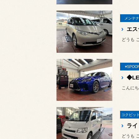
メンテナ
エス
どうも 
◉SPOO
こんにち
ライ
どうも 