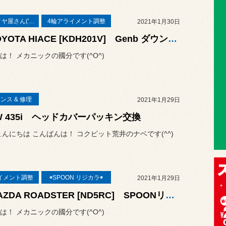
本業はタイヤ屋さん('ω')/
4輪アライメント調整
2021年1月30日
◆TOYOTA HIACE [KDH201V] Genb ダウンブロックキット取付・CUSCO ショックアブソーバー取付・純正内装部品等アップグレード・4輪アライメント測定&調整◆
は！ メカニックの國分です(^O^)
ンス & 修理
2021年1月29日
W 435i ヘッドカバーパッキン交換
こんにちは こんばんは！ コクピット荒井のナベです(^^)
イメント調整
◉SPOON リジカラ◉
2021年1月29日
◆MAZDA ROADSTER [ND5RC] SPOONリジカラ取付・DIXCELブレーキパッド交換・ENDLESS S-FOUR ブレーキフルード交換・4輪アライメント測定&調整◆
は！ メカニックの國分です(^O^)