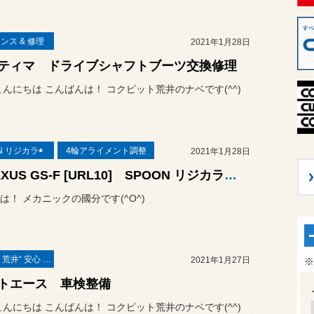
ンス & 修理
2021年1月28日
ティマ ドライブシャフトブーツ交換修理
こんにちは こんばんは！ コクピット荒井のナベです(^^)
N リジカラ◉
4輪アライメント調整
2021年1月28日
◆LEXUS GS-F [URL10] SPOON リジカラ取付・1G締付・4輪アライメント測定&調整◆
は！ メカニックの國分です(^O^)
コクピット荒井“ 安心 ”車検
2021年1月27日
※
トエース 車検整備
こんにちは こんばんは！ コクピット荒井のナベです(^^)