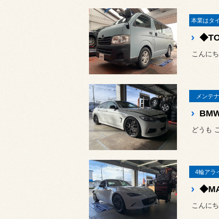
こんにち
メンテナ
BM
どうも 
4輪アラ
こんにち