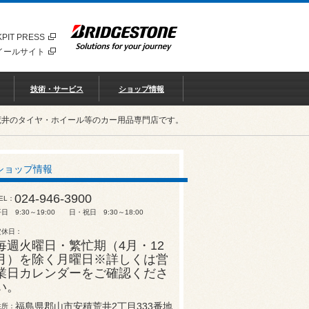
PIT PRESS
イールサイト
技術・サービス
ショップ情報
荒井のタイヤ・ホイール等のカー用品専門店です。
ショップ情報
024-946-3900
EL
日 9:30～19:00 日・祝日 9:30～18:00
定休日
毎週火曜日・繁忙期（4月・12
月）を除く月曜日※詳しくは営
業日カレンダーをご確認くださ
い。
福島県郡山市安積荒井2丁目333番地
住所