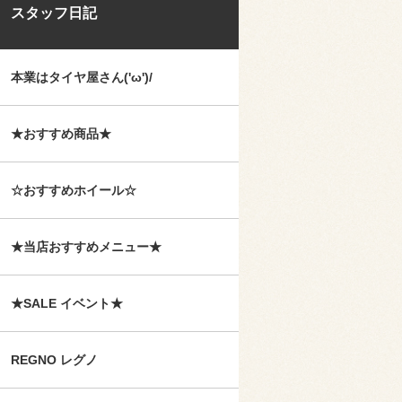
スタッフ日記
本業はタイヤ屋さん('ω')/
★おすすめ商品★
☆おすすめホイール☆
★当店おすすめメニュー★
★SALE イベント★
REGNO レグノ