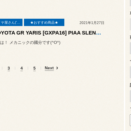
本業はタイヤ屋さん('ω')/
★おすすめ商品★
2021年1月27日
◆TOYOTA GR YARIS [GXPA16] PIAA SLENDER HORN 取付◆
は！ メカニックの國分です(^O^)
Next
3
4
5