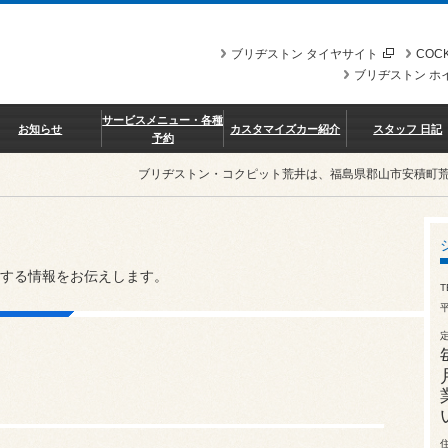
ブリヂストン タイヤサイト
COCK
ブリヂストン ホ
サービスメニュー・各種
お知らせ
カスタマイズカー紹介
スタッフ 日記
予約
ブリヂストン・コクピット荒井は、福島県郡山市安積町
する情報をお伝えします。
T
平