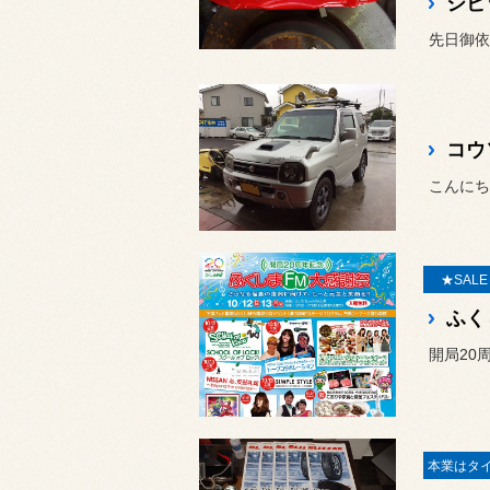
シビ
先日御依
コウ
こんにち
★SAL
開局20