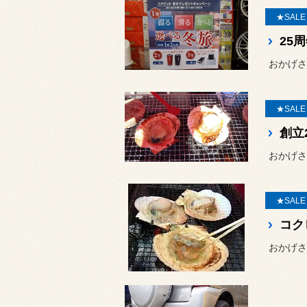
★SAL
25
★SAL
創立
★SAL
おかげさ