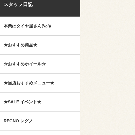
スタッフ日記
本業はタイヤ屋さん('ω')/
★おすすめ商品★
☆おすすめホイール☆
★当店おすすめメニュー★
★SALE イベント★
REGNO レグノ