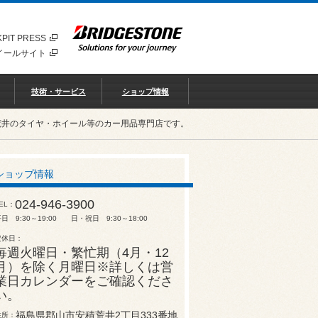
PIT PRESS
イールサイト
技術・サービス
ショップ情報
荒井のタイヤ・ホイール等のカー用品専門店です。
ショップ情報
024-946-3900
EL
日 9:30～19:00 日・祝日 9:30～18:00
定休日
毎週火曜日・繁忙期（4月・12
月）を除く月曜日※詳しくは営
業日カレンダーをご確認くださ
い。
福島県郡山市安積荒井2丁目333番地
住所