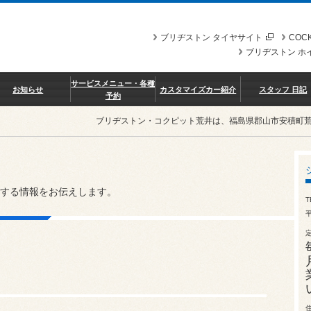
ブリヂストン タイヤサイト
COCK
ブリヂストン ホ
サービスメニュー・各種
お知らせ
カスタマイズカー紹介
スタッフ 日記
予約
ブリヂストン・コクピット荒井は、福島県郡山市安積町
する情報をお伝えします。
T
平