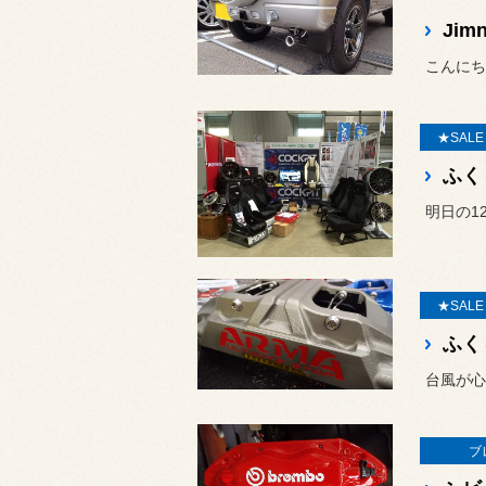
Jimn
こんにち
★SAL
明日の1
★SAL
ブ