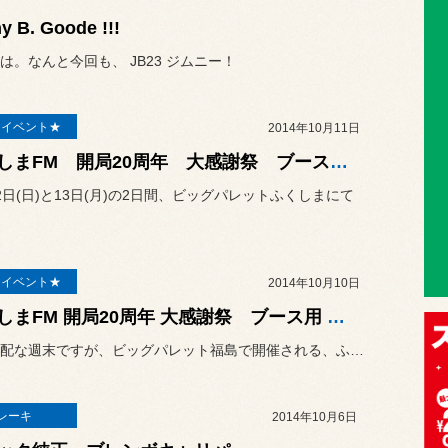
y B. Goode !!!
は。なんと今回も、 JB23 ジムニー！
E イベント★
2014年10月11日
ふくしまFM 開局20周年 大感謝祭 ブースにて参加中
2日(日)と13日(月)の2日間、ビッグパレットふくしまにて
E イベント★
2014年10月10日
ふくしまFM 開局20周年 大感謝祭 ブース用 ブレーキキャリパー
台風が心配な週末ですが、ビッグパレット福島で開催される、ふくしまF...
レーキ
2014年10月6日