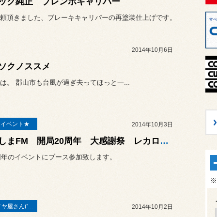
ック純正 ブレンボキャリパー
頼頂きました、ブレーキキャリパーの再塗装仕上げです。
2014年10月6日
ソクノススメ
は。 郡山市も台風が過ぎ去ってほっと一...
E イベント★
2014年10月3日
ふくしまFM 開局20周年 大感謝祭 レカロ専門店にて参加します
周年のイベントにブース参加致します。
※
本業はタイヤ屋さん('ω')/
2014年10月2日