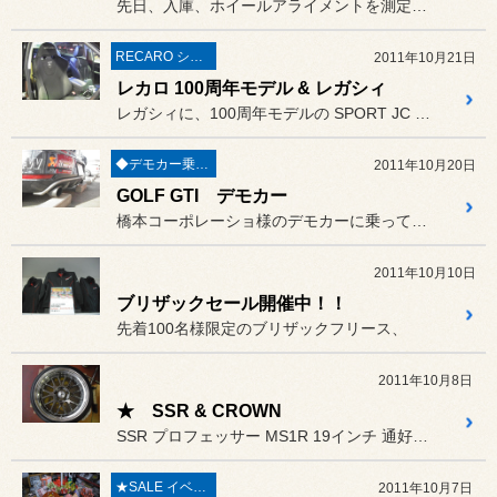
先日、入庫、ホイールアライメントを測定調整させて頂きました
RECARO シート
2011年10月21日
レカロ 100周年モデル & レガシィ
レガシィに、100周年モデルの SPORT JC を換装させて頂き...
◆デモカー乗り比べREPORT◆
2011年10月20日
GOLF GTI デモカー
橋本コーポレーショ様のデモカーに乗ってみました！
2011年10月10日
ブリザックセール開催中！！
先着100名様限定のブリザックフリース、
2011年10月8日
★ SSR & CROWN
SSR プロフェッサー MS1R 19インチ 通好みの段つきリムにて
★SALE イベント★
2011年10月7日