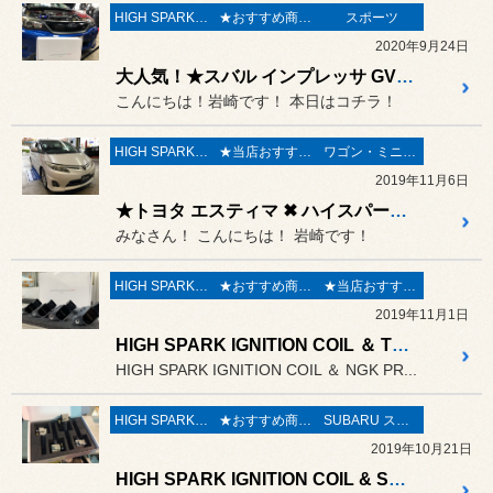
HIGH SPARK COIL
★おすすめ商品★
スポーツ
2020年9月24日
大人気！★スバル インプレッサ GVB ✖ ハイスパークイグニッションコイル 取り付け★
こんにちは！岩崎です！ 本日はコチラ！
HIGH SPARK COIL
★当店おすすめメニュー★
ワゴン・ミニバン
2019年11月6日
★トヨタ エスティマ ✖ ハイスパークイグニッションコイル ＆ NGK プレミアムRX プラグ★ 取付！
みなさん！ こんにちは！ 岩崎です！
HIGH SPARK COIL
★おすすめ商品★
★当店おすすめメニュー★
2019年11月1日
HIGH SPARK IGNITION COIL ＆ TOYOTA ALPHARD
HIGH SPARK IGNITION COIL ＆ NGK PR...
HIGH SPARK COIL
★おすすめ商品★
SUBARU スバル
2019年10月21日
HIGH SPARK IGNITION COIL & SUBARU VAB