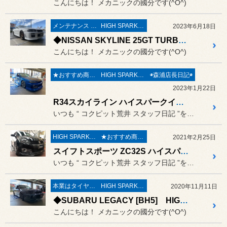
こんにちは！ メカニックの國分です(^O^)
メンテナンス & 修理
HIGH SPARK COIL
2023年6月18日
◆NISSAN SKYLINE 25GT TURBO [ER34] 用品取付 HIGH SPARK COIL取付・NGKスパークプラグ交換◆#日産#スカイラインプラグ交換#ハイスパコイル#NGK
こんにちは！ メカニックの國分です(^O^)
★おすすめ商品★
HIGH SPARK COIL
◉森浦店長日記◉
2023年1月22日
R34スカイライン ハイスパークイグニッションコイル交換《 ER34ターボ × HIGHSPARK IGNITION COIL 》
いつも “ コクピット荒井 スタッフ日記 ”をご覧頂き誠にありがと...
HIGH SPARK COIL
★おすすめ商品★
2021年2月25日
スイフトスポーツ ZC32S ハイスパ取付け《 ZC32S × HIGHSPARK IGNITION COIL 》
いつも “ コクピット荒井 スタッフ日記 ”をご覧頂き誠にありがと...
本業はタイヤ屋さん('ω')/
HIGH SPARK COIL
2020年11月11日
◆SUBARU LEGACY [BH5] HIGHSPARK IGNITION COIL取付・NGK プレミアムRX プラグ取付・エンジンマウント交換・フロントパイプ交換◆
こんにちは！ メカニックの國分です(^O^)