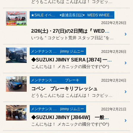
どうもこんにちは こんばんは！ コクピット荒井のナベです(^^)
★SALE イベント★
◉森浦店長日記◉
WEDS WHEELS
2022年2月26日
2/26(土)・27(日)の2日間は『 WEDS ホイールフェア 』開催致します(*´˘`*)♡
いつも “ コクピット荒井 スタッフ日記 ”をご覧頂き誠にありがと...
メンテナンス & 修理
jimny ジムニー
2022年2月26日
◆SUZUKI JIMNY SIERA [JB74] 一般整備 メーカーリコール修理 ドアハーネス交換◆#2
こんにちは！ メカニックの國分です(^O^)
メンテナンス & 修理
ブレーキ
2022年2月24日
コペン ブレーキリフレッシュ
どうもこんにちは こんばんは！ コクピット荒井のナベです(^^)
メンテナンス & 修理
jimny ジムニー
2022年2月21日
◆SUZUKI JIMNY [JB64W] 一般整備 メーカーリコール修理 ドアハーネス交換◆#1
こんにちは！ メカニックの國分です(^O^)