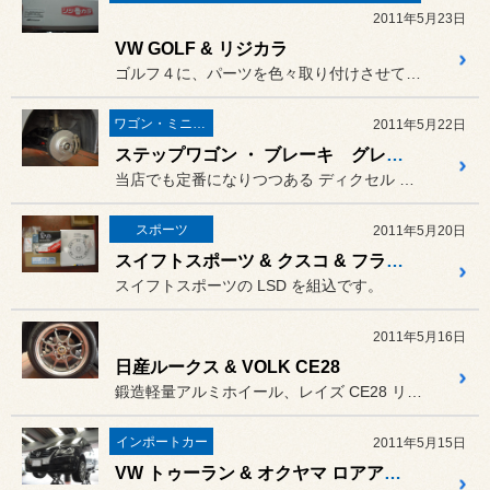
2011年5月23日
VW GOLF & リジカラ
ゴルフ４に、パーツを色々取り付けさせていただきました。
ワゴン・ミニバン
2011年5月22日
ステップワゴン ・ ブレーキ グレードアップ
当店でも定番になりつつある ディクセル スリットローター &...
スポーツ
2011年5月20日
スイフトスポーツ & クスコ & フライホイール
スイフトスポーツの LSD を組込です。
2011年5月16日
日産ルークス & VOLK CE28
鍛造軽量アルミホイール、レイズ CE28 リム部切削加工モデルを
インポートカー
2011年5月15日
VW トゥーラン & オクヤマ ロアアームバー