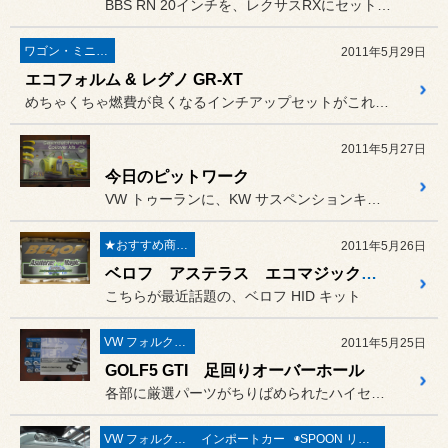
BBS RN 20インチを、レクサスRXにセットさせて頂きました。
ワゴン・ミニバン
2011年5月29日
エコフォルム & レグノ GR-XT
めちゃくちゃ燃費が良くなるインチアップセットがこれです！
2011年5月27日
今日のピットワーク
VW トゥーランに、KW サスペンションキットを取付、
★おすすめ商品★
2011年5月26日
ベロフ アステラス エコマジック HID キット
こちらが最近話題の、ベロフ HID キット
VW フォルクスワーゲン
2011年5月25日
GOLF5 GTI 足回りオーバーホール
各部に厳選パーツがちりばめられたハイセンスなゴルフ５ですが
VW フォルクスワーゲン
インポートカー
◉SPOON リジカラ◉