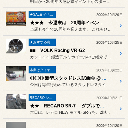
明日から20周年大感謝際イベントがスタートです。
★SALE イベント★
2009年10月29日
★★★ 今週末は 20周年イベント ☆☆☆
当店も今年で20周年を迎えます。 これもひとえに皆々様のおかげです。
★おすすめ商品★
2009年10月25日
■■ VOLK Racing VR-G2
カッコイイ 鍛造アルミホイールのご紹介です。
本業はタイヤ屋さん('ω')/
2009年10月22日
◎◎◎ 新型スタッドレス試乗会 @ スケートリンク
今日は毎年行われているスタッドレスタイヤ、試乗会の模様を紹介します。
RECARO シート
2009年10月21日
★★ RECARO SR-7 ダブルです ★★
本日は、レカロ NEW モデル SR-7を、2脚セットで交換させて...
2009年10月20日