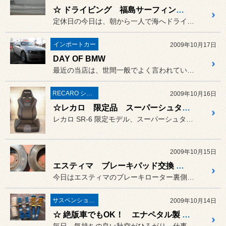
☆ ドライビング 福島サーフィンスポット
定休日の今日は、朝から一人で海へドライブです。
インポートカー
2009年10月17日
DAY OF BMW
最近の当店は、世間一般でよく言われている週末集中型といった傾向にあ...
RECARO シート
2009年10月16日
☆レカロ 限定品 スーパーシュタルク 入荷☆
レカロ SR-6 限定モデル、スーパーシュタルクが入荷しました。
2009年10月15日
エスティマ ブレーキパッド交換 ＆ ローター研磨
今日はエスティマのブレーキローター裏側がひどく錆び、ブレーキの利き...
サスペンション〔足廻り〕
2009年10月14日
☆ 絶版車でもOK！ エナペタル製 サスペンションキット