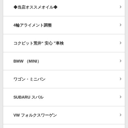
◆当店オススメオイル◆
4輪アライメント調整
コクピット荒井“ 安心 ”車検
BMW （MINI）
ワゴン・ミニバン
SUBARU スバル
VW フォルクスワーゲン