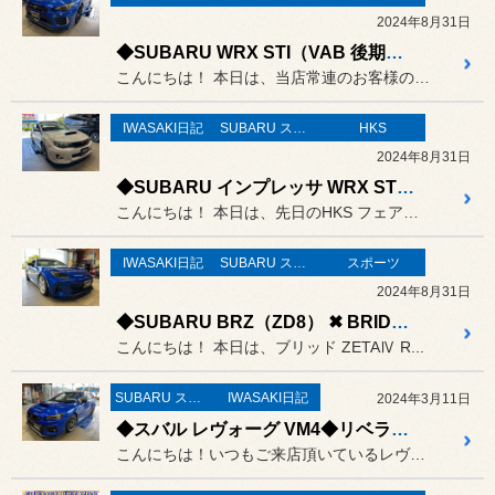
2024年8月31日
◆SUBARU WRX STI（VAB 後期）✖ HKS OIL COOLER KIT ◆車種別 オイルクーラーキット取り付け
こんにちは！ 本日は、当店常連のお客様のWRX...
IWASAKI日記
SUBARU スバル
HKS
2024年8月31日
◆SUBARU インプレッサ WRX STI（GRB）✖ HKS Hi-Power SPEC-L II ◆マフラー交換
こんにちは！ 本日は、先日のHKS フェアにて...
IWASAKI日記
SUBARU スバル
スポーツ
2024年8月31日
◆SUBARU BRZ（ZD8） ✖ BRIDE ZETAⅣ REIMS、クスコ パワーブレース シートレールプラス ＆ トランクバープラス◆ フルバケットシート 取り付け
こんにちは！ 本日は、ブリッド ZETAⅣ R...
SUBARU スバル
IWASAKI日記
2024年3月11日
◆スバル レヴォーグ VM4◆リベラル コンプリートインテークキット ターボインレットパイプキット ◆交換取り付け作業 #LIBERAL
こんにちは！いつもご来店頂いているレヴォーグのお客様です！