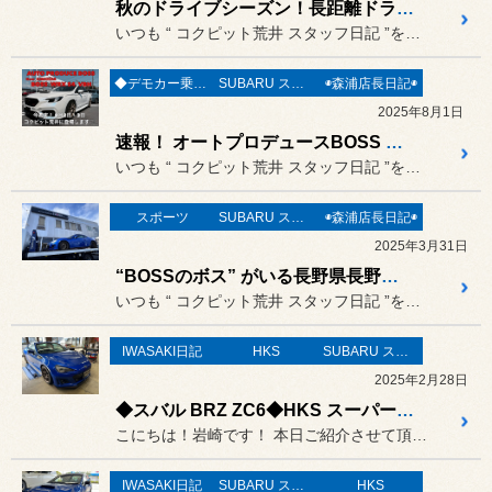
秋のドライブシーズン！長距離ドライブも快適に(^^)/ “ WAKO’S エバポレーター洗浄 “ で車内空間をリフレッシュ！
いつも “ コクピット荒井 スタッフ日記 ”をご覧頂き誠にありがと...
◆デモカー乗り比べREPORT◆
SUBARU スバル
◉森浦店長日記◉
2025年8月1日
速報！ オートプロデュースBOSS 今週末のデモカーは『 BOSS WRX-S4 VBH 2.4L DIT TURBO LAP-ECU 』が登場です(・ω<) /
いつも “ コクピット荒井 スタッフ日記 ”をご覧頂き誠にありがと...
スポーツ
SUBARU スバル
◉森浦店長日記◉
2025年3月31日
“BOSSのボス” がいる長野県長野市 オートプロデュースBOSSへBRZのECU 現車セッティングへ行って来ました(・ω<) /
いつも “ コクピット荒井 スタッフ日記 ”をご覧頂き誠にありがと...
IWASAKI日記
HKS
SUBARU スバル
2025年2月28日
◆スバル BRZ ZC6◆HKS スーパーチャージャープロキット取り付け＆Fuel UP GRADE キット#HKS #ZC6 ＃S/C
こにちは！岩崎です！ 本日ご紹介させて頂きますのは！
IWASAKI日記
SUBARU スバル
HKS