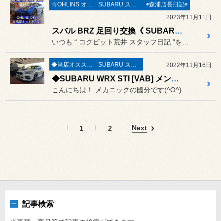
☆OHLINS オーリンズ☆
SUBARU スバル
◉森浦店長日記◉
2023年11月11日
スバル BRZ 足回り交換《 SUBARU BRZ ZD8 x OHLINS DFV HAL車高調 》
いつも “ コクピット荒井 スタッフ日記 ”をご覧頂き誠にありがと...
◆当店オススメオイル◆
SUBARU スバル
2022年11月16日
◆SUBARU WRX STI [VAB] メンテナンス作業 Moty'sエンジンオイル交換・CUSCOミッションオイル交換・NGKスパークプラグ交換◆#スバル#WRX#オイル交換
こんにちは！ メカニックの國分です(^O^)
Next
1
2
記事検索