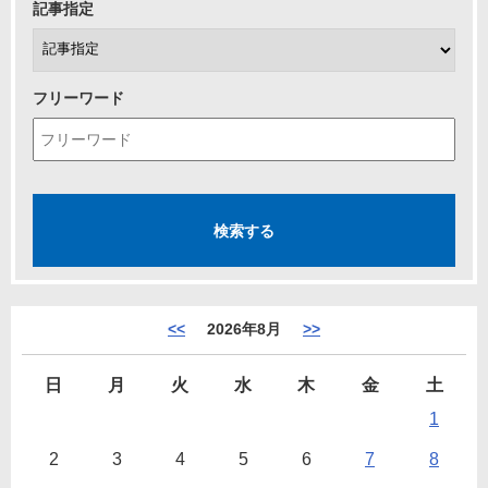
記事指定
フリーワード
<<
2026年8月
>>
日
月
火
水
木
金
土
1
2
3
4
5
6
7
8