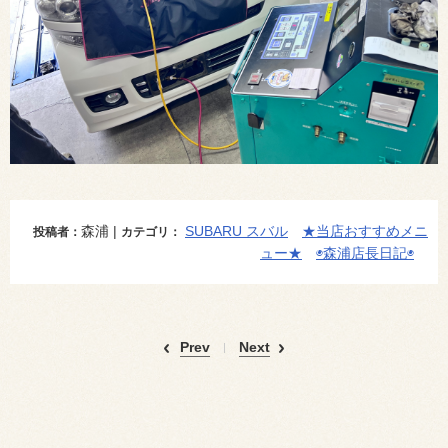
森浦 |
SUBARU スバル
★当店おすすめメニ
投稿者：
カテゴリ：
ュー★
◉森浦店長日記◉
Prev
Next