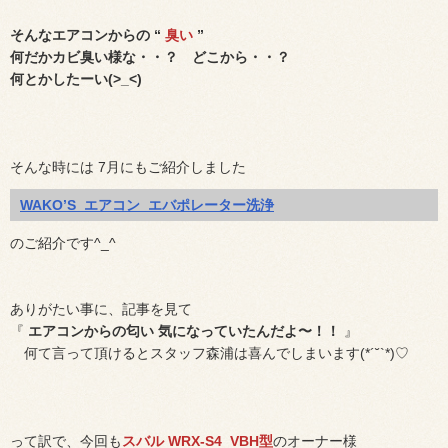
そんなエアコンからの “
臭い
”
何だかカビ臭い様な・・？ どこから・・？
何とかしたーい(>_<)
そんな時には 7月にもご紹介しました
WAKO’S エアコン エバポレーター洗浄
のご紹介です^_^
ありがたい事に、記事を見て
『
エアコンからの匂い 気になっていたんだよ〜！！
』
何て言って頂けるとスタッフ森浦は喜んでしまいます(*´˘`*)♡
って訳で、今回も
スバル WRX-S4 VBH型
のオーナー様