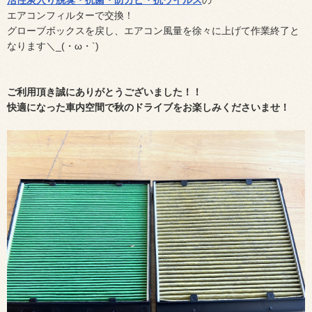
活性炭入り脱臭・抗菌・防カビ・抗ウイルス
の
エアコンフィルターで交換！
グローブボックスを戻し、エアコン風量を徐々に上げて作業終了と
なります＼_(・ω・`)
ご利用頂き誠にありがとうございました！！
快適になった車内空間で秋のドライブをお楽しみくださいませ！