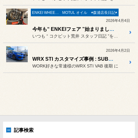
ENKEI WHEELS
MOTUL オイル
◉森浦店長日記◉
2026年4月4日
今年も“ ENKEIフェア ”始まりました(・ω<) / 4/1～４/19まで開催です♡
いつも “ コクピット荒井 スタッフ日記 ”をご覧頂き誠にありがと...
2026年4月2日
WRX STI カスタマイズ事例 : SUBARU WRX STI VAB × WORK EMOTION CR 至極（SHIGOKU）
WORK好きな常連様のWRX STI VAB 後期 に
記事検索