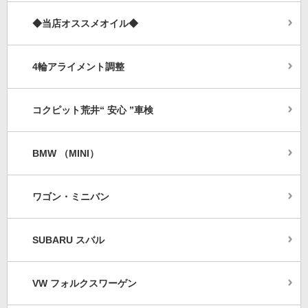
◆当店オススメオイル◆
4輪アライメント調整
コクピット荒井“ 安心 ”車検
BMW （MINI）
ワゴン・ミニバン
SUBARU スバル
VW フォルクスワーゲン