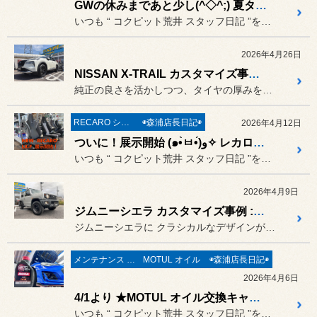
GWの休みまであと少し(^◇^;) 夏タイヤへの交換もピークですが、お出掛け前のメンテナンスもお任せください (๑•̀ㅂ•́)و✧
いつも “ コクピット荒井 スタッフ日記 ”をご覧頂き誠にありがと...
2026年4月26日
NISSAN X-TRAIL カスタマイズ事例 RAYS VMF C-01 19インチ
純正の良さを活かしつつ、タイヤの厚みを適度に持たせることで乗り心地...
RECARO シート
◉森浦店長日記◉
2026年4月12日
ついに！展示開始 (๑•̀ㅂ•́)و✧ レカロ新商品 NEW RECARO LX-F 発売開始です (・ω<)/
いつも “ コクピット荒井 スタッフ日記 ”をご覧頂き誠にありがと...
2026年4月9日
ジムニーシエラ カスタマイズ事例 : SUZUKI Jimny SIERA JB74W × APIO WILDBOAR D
ジムニーシエラに クラシカルなデザインが素敵な
メンテナンス & 修理
MOTUL オイル
◉森浦店長日記◉
2026年4月6日
4/1より ★MOTUL オイル交換キャンペーン☆ ぜひ高性能オイルのモチュールを体感してみませんか(・ω<) /
いつも “ コクピット荒井 スタッフ日記 ”をご覧頂き誠にありがと...